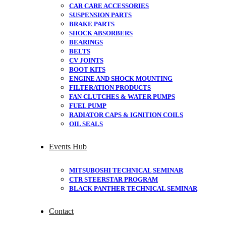
CAR CARE ACCESSORIES
SUSPENSION PARTS
BRAKE PARTS
SHOCK ABSORBERS
BEARINGS
BELTS
CV JOINTS
BOOT KITS
ENGINE AND SHOCK MOUNTING
FILTERATION PRODUCTS
FAN CLUTCHES & WATER PUMPS
FUEL PUMP
RADIATOR CAPS & IGNITION COILS
OIL SEALS
Events Hub
MITSUBOSHI TECHNICAL SEMINAR
CTR STEERSTAR PROGRAM
BLACK PANTHER TECHNICAL SEMINAR
Contact