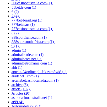
500casinoaustralia.com
(1)
55betde.com
(1)
6
(2)
7
(4)
777bet-brasil.org
(1)
777betus.us
(1)
777casinoaustralia.com
(1)
8
(2)
888sportfrance.com
(1)
888sportsouthafrica.com
(1)
9
(1)
admin
(1)
admiralbetde.com
(1)
admiralbetes.net
(1)
admiralbetromania.com
(1)
ahh
(1)
apteka-24online.pl: Jak zamówić
(1)
aradabet1.com
(1)
arcanebetcasinocanada.com
(1)
archive
(6)
article
(102)
Articles
(20)
asinocasinoaustralia.net
(1)
at99
(4)
Automobile
(9,252)