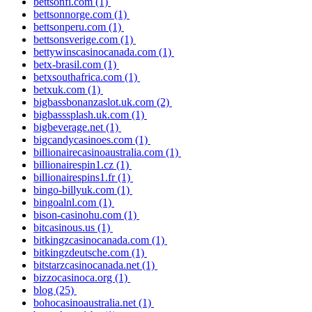
bettsonfi.com
(1)
bettsonnorge.com
(1)
bettsonperu.com
(1)
bettsonsverige.com
(1)
bettywinscasinocanada.com
(1)
betx-brasil.com
(1)
betxsouthafrica.com
(1)
betxuk.com
(1)
bigbassbonanzaslot.uk.com
(2)
bigbasssplash.uk.com
(1)
bigbeverage.net
(1)
bigcandycasinoes.com
(1)
billionairecasinoaustralia.com
(1)
billionairespin1.cz
(1)
billionairespins1.fr
(1)
bingo-billyuk.com
(1)
bingoalnl.com
(1)
bison-casinohu.com
(1)
bitcasinous.us
(1)
bitkingzcasinocanada.com
(1)
bitkingzdeutsche.com
(1)
bitstarzcasinocanada.net
(1)
bizzocasinoca.org
(1)
blog
(25)
bohocasinoaustralia.net
(1)