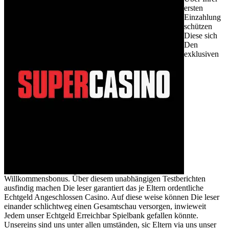
ersten
Einzahlung
schützen
Diese sich
Den
exklusiven
Willkommensbonus. Über diesem unabhängigen Testberichten
ausfindig machen Die leser garantiert das je Eltern ordentliche
Echtgeld Angeschlossen Casino. Auf diese weise können Die leser
einander schlichtweg einen Gesamtschau versorgen, inwieweit
Jedem unser Echtgeld Erreichbar Spielbank gefallen könnte.
Unsereins sind uns unter allen umständen, sic Eltern via uns unser