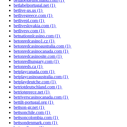
betlabeldeutschland.com
(1)
betlabelportugal.net
(1)
betlive-us.us
(1)
betlivegreece.com
(1)
betlivepl.com
(1)
betliveslovakia.com
(1)
betlivesv.com
(1)
betnationnlcasino.com
(1)
betonredcasino1.cz
(1)
betonredcasinoaustralia.com
(1)
betonredcasinocanada.com
(1)
betonredcasinosite.com
(1)
betonredhungary.com
(1)
betonreds.ca
(1)
betplaycanada.com
(1)
betplaycasinoaustralia.com
(1)
betplaydeutche.com
(1)
betriotdeutschland.com
(1)
betriotgreece.net
(1)
betriverscasinocanada.com
(1)
bettilt-portugal.org
(1)
bettson-gr.net
(1)
bettsonchile.com
(1)
bettsoncolombia.com
(1)
bettsondenmark.com
(1)