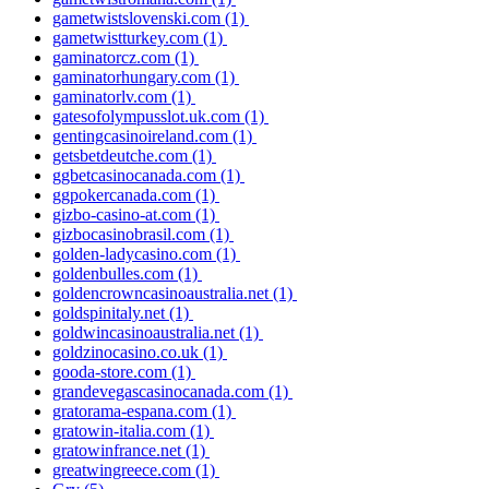
gametwistslovenski.com
(1)
gametwistturkey.com
(1)
gaminatorcz.com
(1)
gaminatorhungary.com
(1)
gaminatorlv.com
(1)
gatesofolympusslot.uk.com
(1)
gentingcasinoireland.com
(1)
getsbetdeutche.com
(1)
ggbetcasinocanada.com
(1)
ggpokercanada.com
(1)
gizbo-casino-at.com
(1)
gizbocasinobrasil.com
(1)
golden-ladycasino.com
(1)
goldenbulles.com
(1)
goldencrowncasinoaustralia.net
(1)
goldspinitaly.net
(1)
goldwincasinoaustralia.net
(1)
goldzinocasino.co.uk
(1)
gooda-store.com
(1)
grandevegascasinocanada.com
(1)
gratorama-espana.com
(1)
gratowin-italia.com
(1)
gratowinfrance.net
(1)
greatwingreece.com
(1)