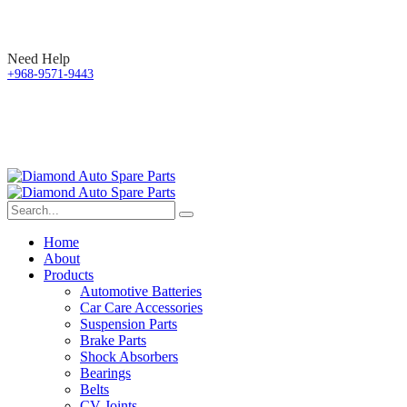
Need Help
+968-9571-9443
Home
About
Products
Automotive Batteries
Car Care Accessories
Suspension Parts
Brake Parts
Shock Absorbers
Bearings
Belts
CV Joints