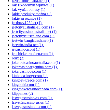
izzicasinocanada.net
(1)
Jak Exodermin wpływa
(1)
Jak využít bonusy
(1)
Jakie produkty można
(1)
Jakie są różnice
(1)
jeetbuzz123.bet
(1)
jeetcityaustralia-au.com
(1)
jeetcitycasinoaustralia.net
(1)
jeetcitydeutschland.com
(1)
jeetwin-bangladesh.net
(1)
jeetwin-india.net
(1)
jetcasinoca.org
(1)
jeuchickenroad.eu.com
(1)
Jeux
(2)
jokerbetcasinoaustralia.com
(1)
jokercasinoargentina.com
(1)
jokercasinode.com
(1)
kinbetcasinogr.com
(1)
kingbet-greece.com
(1)
kingbetid.com
(1)
kingmakercasinocanada.com
(1)
klippan.es
(2)
lasvegascasino-es.com
(1)
lasvegascasino-us.us
(1)
lasvegascasinode.com
(1)