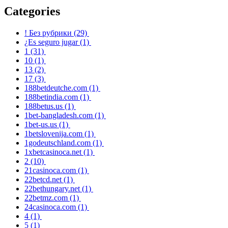
Categories
! Без рубрики
(29)
¿Es seguro jugar
(1)
1
(31)
10
(1)
13
(2)
17
(3)
188betdeutche.com
(1)
188betindia.com
(1)
188betus.us
(1)
1bet-bangladesh.com
(1)
1bet-us.us
(1)
1betslovenija.com
(1)
1godeutschland.com
(1)
1xbetcasinoca.net
(1)
2
(10)
21casinoca.com
(1)
22betcd.net
(1)
22bethungary.net
(1)
22betmz.com
(1)
24casinoca.com
(1)
4
(1)
5
(1)