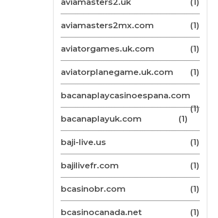
aviamasters2.uk
(1)
aviamasters2mx.com
(1)
aviatorgames.uk.com
(1)
aviatorplanegame.uk.com
(1)
bacanaplaycasinoespana.com
(1)
bacanaplayuk.com
(1)
baji-live.us
(1)
bajilivefr.com
(1)
bcasinobr.com
(1)
bcasinocanada.net
(1)