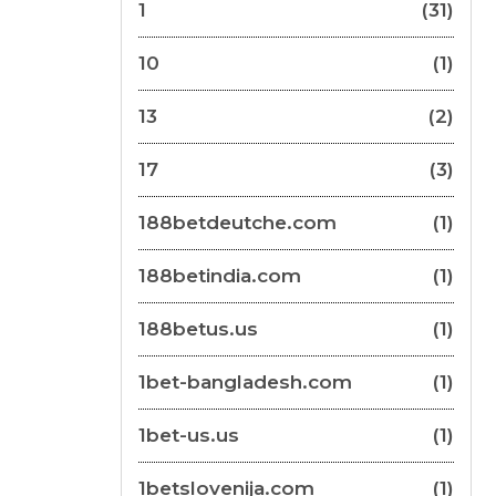
1
(31)
10
(1)
13
(2)
17
(3)
188betdeutche.com
(1)
188betindia.com
(1)
188betus.us
(1)
1bet-bangladesh.com
(1)
1bet-us.us
(1)
1betslovenija.com
(1)