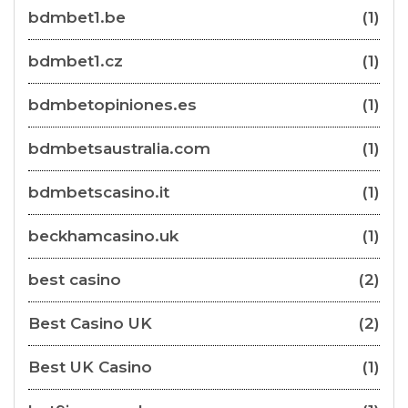
bdmbet1.be
(1)
bdmbet1.cz
(1)
bdmbetopiniones.es
(1)
bdmbetsaustralia.com
(1)
bdmbetscasino.it
(1)
beckhamcasino.uk
(1)
best casino
(2)
Best Casino UK
(2)
Best UK Casino
(1)