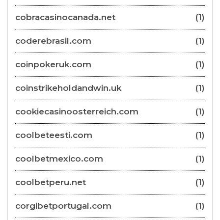
cobracasinocanada.net
(1)
coderebrasil.com
(1)
coinpokeruk.com
(1)
coinstrikeholdandwin.uk
(1)
cookiecasinoosterreich.com
(1)
coolbeteesti.com
(1)
coolbetmexico.com
(1)
coolbetperu.net
(1)
corgibetportugal.com
(1)