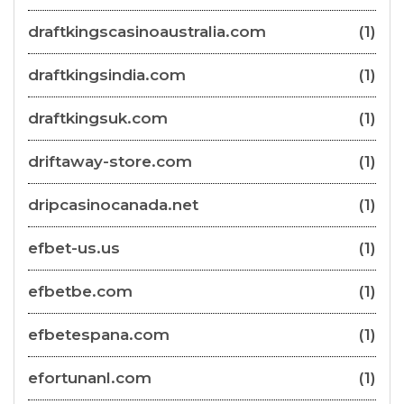
draftkingscasinoaustralia.com
(1)
draftkingsindia.com
(1)
draftkingsuk.com
(1)
driftaway-store.com
(1)
dripcasinocanada.net
(1)
efbet-us.us
(1)
efbetbe.com
(1)
efbetespana.com
(1)
efortunanl.com
(1)