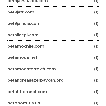
bet9jaespanol.com
(1)
bet9jafr.com
(1)
bet9jaindia.com
(1)
betalicepl.com
(1)
betamochile.com
(1)
betamode.net
(1)
betamoosterreich.com
(1)
betandreasazerbaycan.org
(1)
betat-homepl.com
(1)
betboom-us.us
(1)