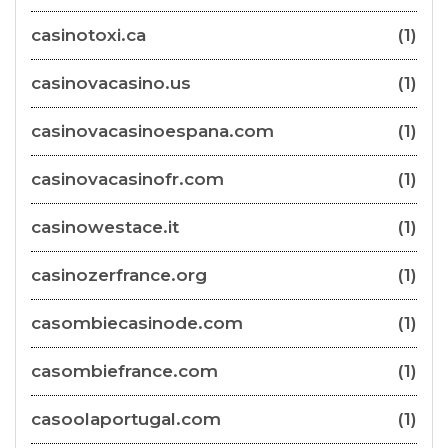
casinotoxi.ca
(1)
casinovacasino.us
(1)
casinovacasinoespana.com
(1)
casinovacasinofr.com
(1)
casinowestace.it
(1)
casinozerfrance.org
(1)
casombiecasinode.com
(1)
casombiefrance.com
(1)
casoolaportugal.com
(1)