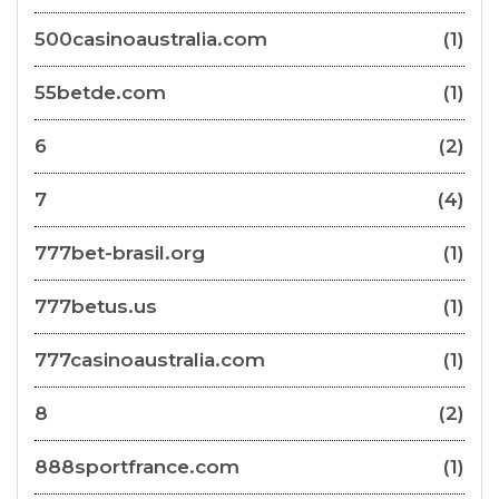
500casinoaustralia.com
(1)
55betde.com
(1)
6
(2)
7
(4)
777bet-brasil.org
(1)
777betus.us
(1)
777casinoaustralia.com
(1)
8
(2)
888sportfrance.com
(1)