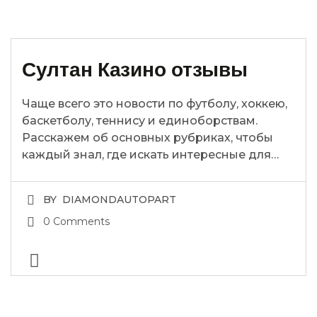
Султан Казино отзывы
Чаще всего это новости по футболу, хоккею,
баскетболу, теннису и единоборствам.
Расскажем об основных рубриках, чтобы
каждый знал, где искать интересные для…
BY
DIAMONDAUTOPART
0 Comments