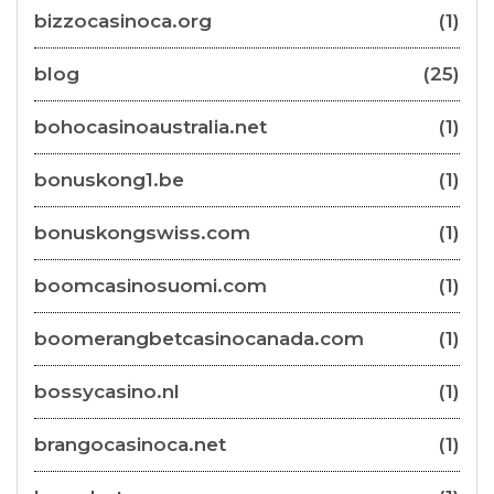
bizzocasinoca.org
(1)
blog
(25)
bohocasinoaustralia.net
(1)
bonuskong1.be
(1)
bonuskongswiss.com
(1)
boomcasinosuomi.com
(1)
boomerangbetcasinocanada.com
(1)
bossycasino.nl
(1)
brangocasinoca.net
(1)