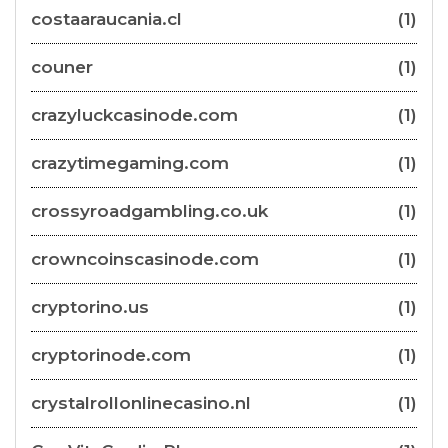
costaaraucania.cl
(1)
couner
(1)
crazyluckcasinode.com
(1)
crazytimegaming.com
(1)
crossyroadgambling.co.uk
(1)
crowncoinscasinode.com
(1)
cryptorino.us
(1)
cryptorinode.com
(1)
crystalrollonlinecasino.nl
(1)