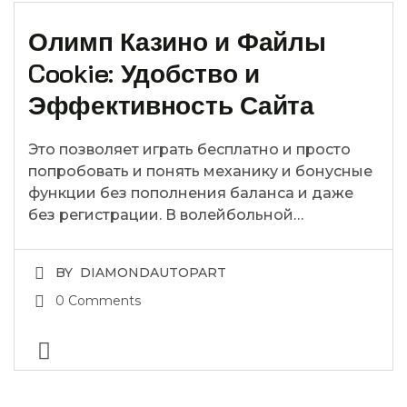
Олимп Казино и Файлы
Cookie: Удобство и
Эффективность Сайта
Это позволяет играть бесплатно и просто
попробовать и понять механику и бонусные
функции без пополнения баланса и даже
без регистрации. В волейбольной…
BY
DIAMONDAUTOPART
0 Comments