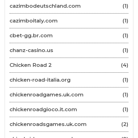
cazimbodeutschland.com
(1)
cazimboitaly.com
(1)
cbet-gg.br.com
(1)
chanz-casino.us
(1)
Chicken Road 2
(4)
chicken-road-italia.org
(1)
chickenroadgames.uk.com
(1)
chickenroadgioco.it.com
(1)
chickenroadsgames.uk.com
(2)