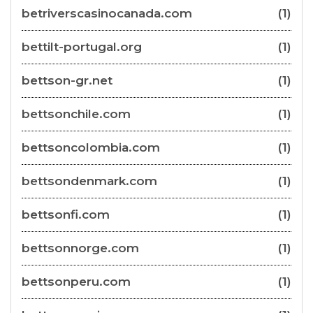
betriverscasinocanada.com
(1)
bettilt-portugal.org
(1)
bettson-gr.net
(1)
bettsonchile.com
(1)
bettsoncolombia.com
(1)
bettsondenmark.com
(1)
bettsonfi.com
(1)
bettsonnorge.com
(1)
bettsonperu.com
(1)