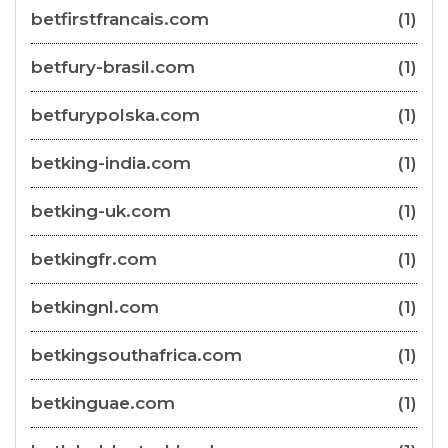
betfirstfrancais.com
(1)
betfury-brasil.com
(1)
betfurypolska.com
(1)
betking-india.com
(1)
betking-uk.com
(1)
betkingfr.com
(1)
betkingnl.com
(1)
betkingsouthafrica.com
(1)
betkinguae.com
(1)