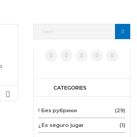
α
CATEGORIES
! Без рубрики
(29)
¿Es seguro jugar
(1)