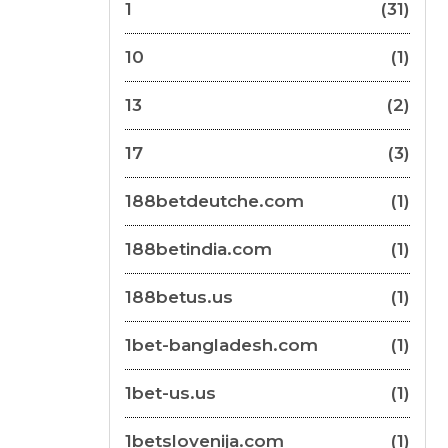
1
(31)
10
(1)
13
(2)
17
(3)
188betdeutche.com
(1)
188betindia.com
(1)
188betus.us
(1)
1bet-bangladesh.com
(1)
1bet-us.us
(1)
1betslovenija.com
(1)