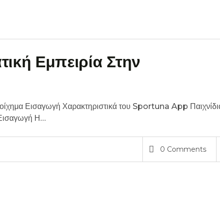
τική Εμπειρία Στην
οίχημα Εισαγωγή Χαρακτηριστικά του Sportuna App Παιχνίδι
 Εισαγωγή Η…
0 Comments