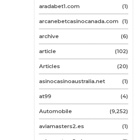
aradabet1.com
(1)
arcanebetcasinocanada.com
(1)
archive
(6)
article
(102)
Articles
(20)
asinocasinoaustralia.net
(1)
at99
(4)
Automobile
(9,252)
aviamasters2.es
(1)