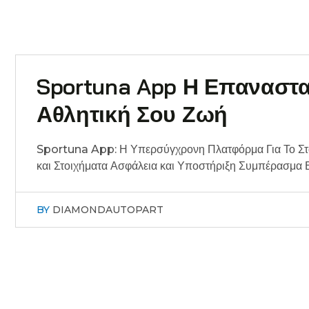
Sportuna App Η Επαναστα
Αθλητική Σου Ζωή
Sportuna App: Η Υπερσύγχρονη Πλατφόρμα Για Το Στ
και Στοιχήματα Ασφάλεια και Υποστήριξη Συμπέρασμα
BY
DIAMONDAUTOPART