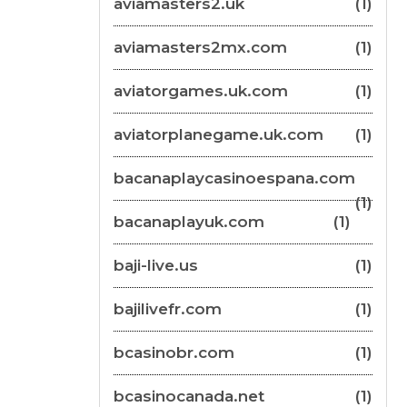
aviamasters2.uk
(1)
aviamasters2mx.com
(1)
aviatorgames.uk.com
(1)
aviatorplanegame.uk.com
(1)
bacanaplaycasinoespana.com
(1)
bacanaplayuk.com
(1)
baji-live.us
(1)
bajilivefr.com
(1)
bcasinobr.com
(1)
bcasinocanada.net
(1)