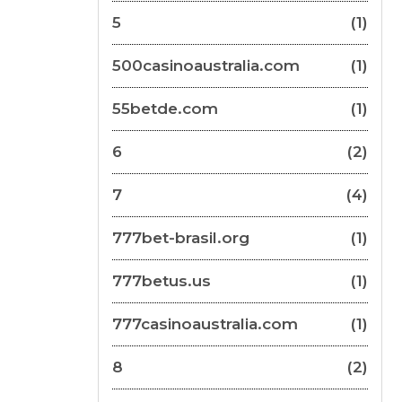
5
(1)
500casinoaustralia.com
(1)
55betde.com
(1)
6
(2)
7
(4)
777bet-brasil.org
(1)
777betus.us
(1)
777casinoaustralia.com
(1)
8
(2)