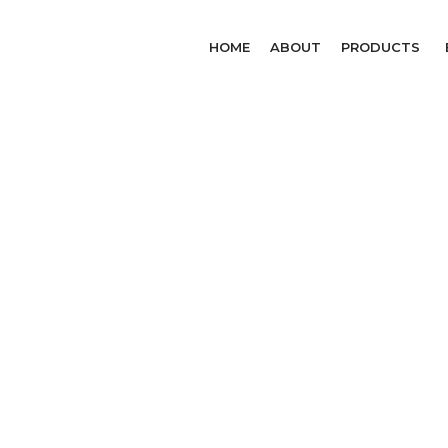
HOME
ABOUT
PRODUCTS
TUNAGRCASINO