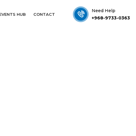
Need Help
EVENTS HUB
CONTACT
+968-9733-0363
COM