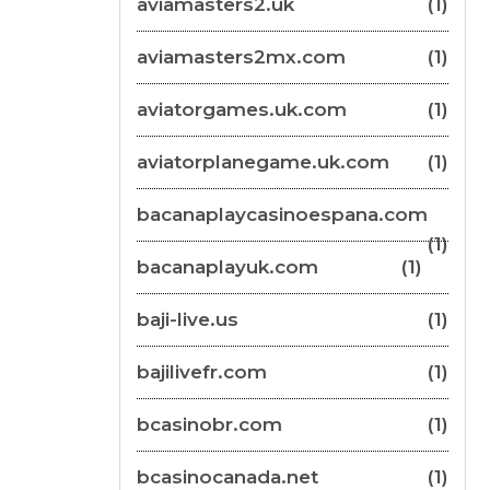
aviamasters2.uk
(1)
aviamasters2mx.com
(1)
aviatorgames.uk.com
(1)
aviatorplanegame.uk.com
(1)
bacanaplaycasinoespana.com
(1)
bacanaplayuk.com
(1)
baji-live.us
(1)
bajilivefr.com
(1)
bcasinobr.com
(1)
bcasinocanada.net
(1)