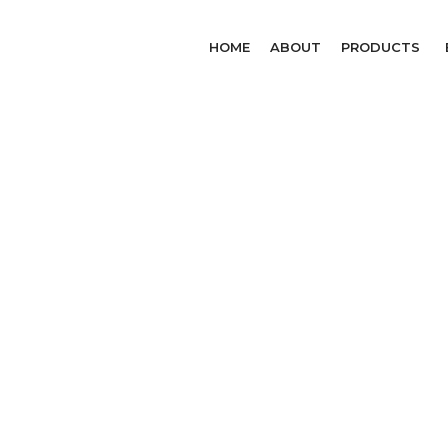
HOME
ABOUT
PRODUCTS
BO-CASINO-AT.