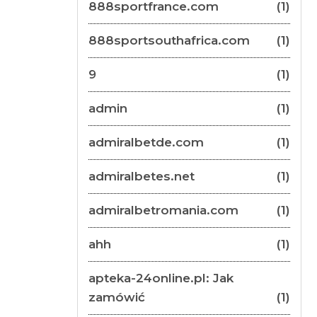
888sportfrance.com
(1)
888sportsouthafrica.com
(1)
9
(1)
admin
(1)
admiralbetde.com
(1)
admiralbetes.net
(1)
admiralbetromania.com
(1)
ahh
(1)
apteka-24online.pl: Jak
zamówić
(1)