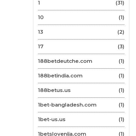
1
(31)
10
(1)
13
(2)
17
(3)
188betdeutche.com
(1)
188betindia.com
(1)
188betus.us
(1)
1bet-bangladesh.com
(1)
1bet-us.us
(1)
1betslovenija.com
(1)