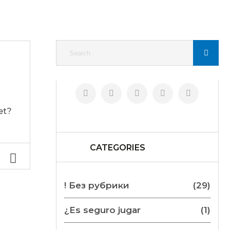
et?
CATEGORIES
! Без рубрики
(29)
¿Es seguro jugar
(1)