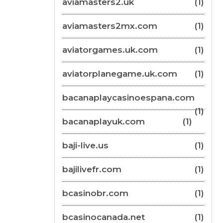
aviamasters2.uk
(1)
aviamasters2mx.com
(1)
aviatorgames.uk.com
(1)
aviatorplanegame.uk.com
(1)
bacanaplaycasinoespana.com
(1)
bacanaplayuk.com
(1)
baji-live.us
(1)
bajilivefr.com
(1)
bcasinobr.com
(1)
bcasinocanada.net
(1)