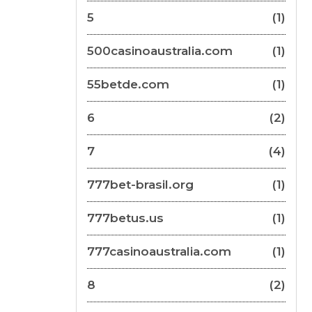
5
(1)
500casinoaustralia.com
(1)
55betde.com
(1)
6
(2)
7
(4)
777bet-brasil.org
(1)
777betus.us
(1)
777casinoaustralia.com
(1)
8
(2)