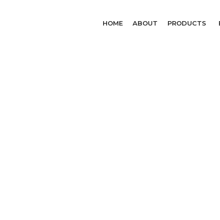
HOME
ABOUT
PRODUCTS
LTIBETITALY.C