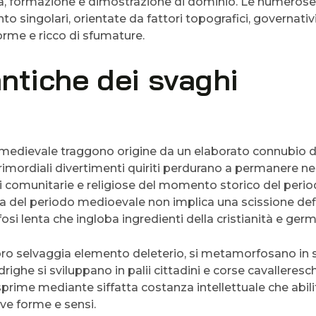
a, formazione e dimostrazione di dominio. Le numerose
to singolari, orientate da fattori topografici, governativ
orme e ricco di sfumature.
ntiche dei svaghi
ca medievale traggono origine da un elaborato connubio d
rimordiali divertimenti quiriti perdurano a permanere ne
ni comunitarie e religiose del momento storico del peri
a del periodo medioevale non implica una scissione def
si lenta che ingloba ingredienti della cristianità e germ
oro selvaggia elemento deleterio, si metamorfosano in 
drighe si sviluppano in palii cittadini e corse cavalleresc
rime mediante siffatta costanza intellettuale che abili
ve forme e sensi.