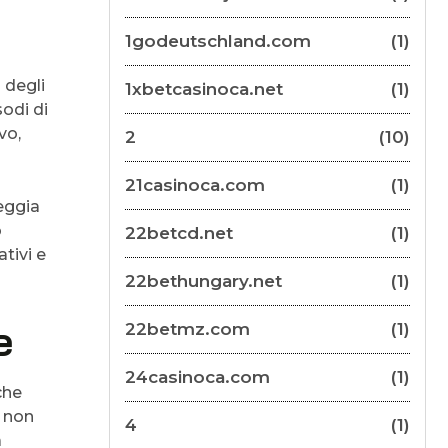
1godeutschland.com
(1)
 degli
1xbetcasinoca.net
(1)
sodi di
vo,
2
(10)
21casinoca.com
(1)
reggia
o
22betcd.net
(1)
tivi e
22bethungary.net
(1)
e
22betmz.com
(1)
24casinoca.com
(1)
che
o non
4
(1)
à