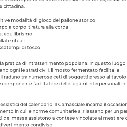
e cittadina.
mitive modalità di gioco del pallone storico
o a corpo, tiratura alla corda
a, equilibrismo
late rituali
assatempi di tocco
la pratica di intrattenimento popolana. In questo luogo 
o ogni le strati civili. Il mosto fermentato facilita la
 il raduno tra numerose ceti di soggetti presso al tavolo
omponente facilitatore delle legami interpersonali in
esiastici del calendario. Il Carnasciale incarna il occasio
nto in cui le norme comunitarie si rilassano per un pe
ti del messe assistono a contese vincolate al mestiere 
divertimento condiviso.