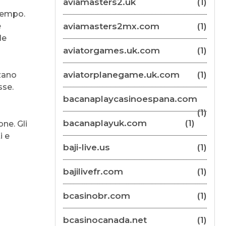
aviamasters2.uk
(1)
atempo.
e
aviamasters2mx.com
(1)
le
aviatorgames.uk.com
(1)
aviatorplanegame.uk.com
(1)
zzano
sse.
bacanaplaycasinoespana.com
(1)
bacanaplayuk.com
(1)
ne. Gli
i e
baji-live.us
(1)
bajilivefr.com
(1)
bcasinobr.com
(1)
bcasinocanada.net
(1)