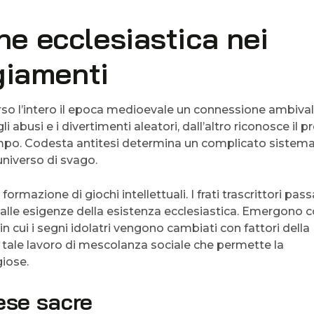
one ecclesiastica nei
giamenti
rso l’intero il epoca medioevale un connessione ambiva
abusi e i divertimenti aleatori, dall’altro riconosce il p
mpo. Codesta antitesi determina un complicato sistema
universo di svago.
ormazione di giochi intellettuali. I frati trascrittori pas
li alle esigenze della esistenza ecclesiastica. Emergono c
in cui i segni idolatri vengono cambiati con fattori della
 tale lavoro di mescolanza sociale che permette la
giose.
ese sacre