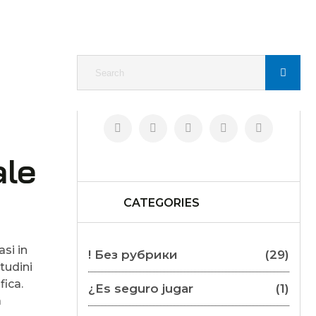
ale
CATEGORIES
si in
! Без рубрики
(29)
tudini
fica.
¿Es seguro jugar
(1)
a