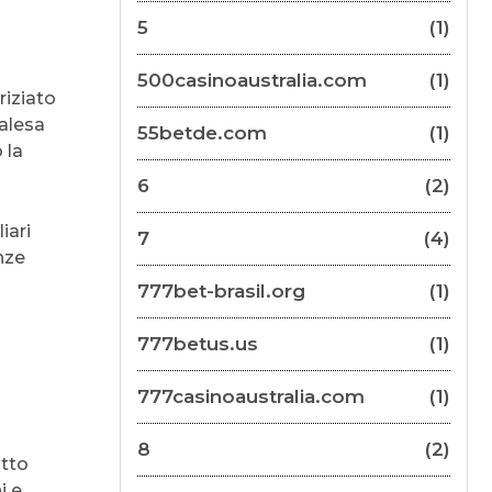
5
(1)
500casinoaustralia.com
(1)
riziato
palesa
55betde.com
(1)
 la
6
(2)
iari
7
(4)
enze
777bet-brasil.org
(1)
777betus.us
(1)
777casinoaustralia.com
(1)
8
(2)
utto
i e