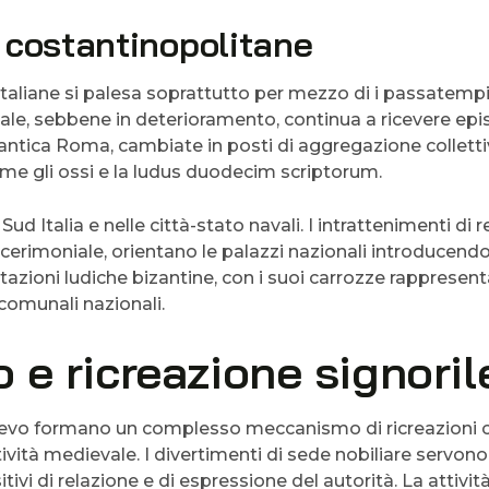
 costantinopolitane
italiane si palesa soprattutto per mezzo di i passatempi
pitale, sebbene in deterioramento, continua a ricevere epi
l’antica Roma, cambiate in posti di aggregazione colletti
me gli ossi e la ludus duodecim scriptorum.
d Italia e nelle città-stato navali. I intrattenimenti di 
cerimoniale, orientano le palazzi nazionali introducend
zioni ludiche bizantine, con i suoi carrozze rappresenta
comunali nazionali.
 e ricreazione signoril
dioevo formano un complesso meccanismo di ricreazioni 
tività medievale. I divertimenti di sede nobiliare servon
vi di relazione e di espressione del autorità. La attivit