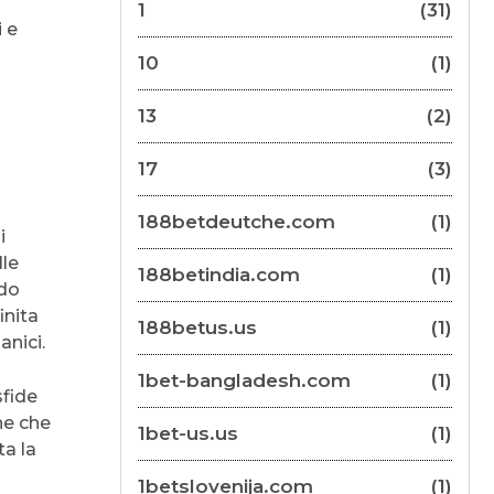
1
(31)
i e
10
(1)
13
(2)
17
(3)
188betdeutche.com
(1)
i
lle
188betindia.com
(1)
odo
inita
188betus.us
(1)
anici.
1bet-bangladesh.com
(1)
sfide
he che
1bet-us.us
(1)
ta la
1betslovenija.com
(1)