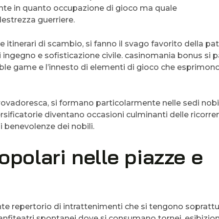
nte in quanto occupazione di gioco ma quale
destrezza guerriere.
e itinerari di scambio, si fanno il svago favorito della pat
di ingegno e sofisticazione civile. casinomania bonus si 
noble game e l’innesto di elementi di gioco che esprimono
trovadoresca, si formano particolarmente nelle sedi nobil
versificatorie diventano occasioni culminanti delle ricorr
re i benevolenze dei nobili.
popolari nelle piazze e
e repertorio di intrattenimenti che si tengono sopratt
o anfiteatri spontanei dove si consumano tornei, esibizion