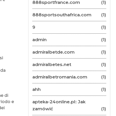
888sportfrance.com
(1)
888sportsouthafrica.com
(1)
9
(1)
admin
(1)
admiralbetde.com
(1)
si
admiralbetes.net
(1)
 da
admiralbetromania.com
(1)
ahh
(1)
ne di
riodo e
apteka-24online.pl: Jak
dei
zamówić
(1)