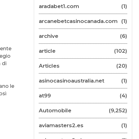
aradabet1.com
(1)
arcanebetcasinocanada.com
(1)
archive
(6)
lente
article
(102)
regio
 di
Articles
(20)
asinocasinoaustralia.net
(1)
sano le
osì
at99
(4)
Automobile
(9,252)
aviamasters2.es
(1)