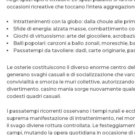
occasioni ricreative che toccano l’intera aggregazion
Intrattenimenti con la globo: dalla choule alle pri
Sfide di energia: alzata masse, combattimento corp
Giochi di virtuosismo: arte del giocoliere, acrobazi
Balli popolari: canzoni a ballo zonali, moreschie, bal
Passatempi da tavoliere: dadi, carte originarie, p
Le osterie costituiscono il diverso enorme centro del
generano svaghi casuali e di socializzazione che varcan
convivialità e smorza le muri collettive, autorizzando
divertimento. casino mania sorge nuovamente quale c
codesti quadri casuali.
I passatempi ricorrenti osservano i tempi rurali e eccl
suprema manifestazione di intrattenimento, nel mome
il svago diviene rottura controllata. Le festeggiamen
campi, mutando la opera quotidiana in occasione di 