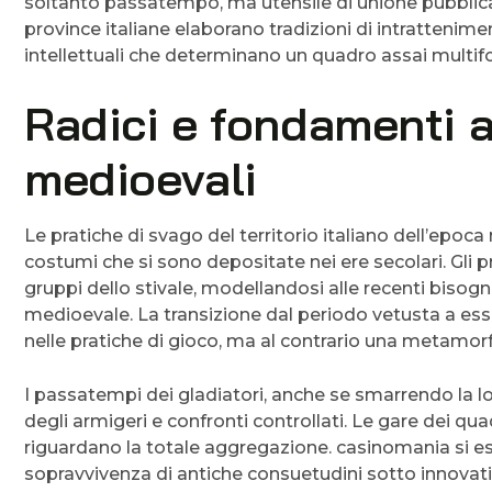
soltanto passatempo, ma utensile di unione pubblic
province italiane elaborano tradizioni di intrattenimen
intellettuali che determinano un quadro assai multif
Radici e fondamenti a
medioevali
Le pratiche di svago del territorio italiano dell’epo
costumi che si sono depositate nei ere secolari. Gli p
gruppi dello stivale, modellandosi alle recenti bisog
medioevale. La transizione dal periodo vetusta a ess
nelle pratiche di gioco, ma al contrario una metamorfo
I passatempi dei gladiatori, anche se smarrendo la l
degli armigeri e confronti controllati. Le gare dei qua
riguardano la totale aggregazione. casinomania si esp
sopravvivenza di antiche consuetudini sotto innovati