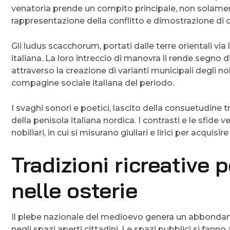
venatoria prende un compito principale, non solame
rappresentazione della conflitto e dimostrazione di 
Gli ludus scacchorum, portati dalle terre orientali via l
italiana. La loro intreccio di manovra li rende segno 
attraverso la creazione di varianti municipali degli 
compagine sociale italiana del periodo.
I svaghi sonori e poetici, lascito della consuetudine 
della penisola italiana nordica. I contrasti e le sfide 
nobiliari, in cui si misurano giullari e lirici per acquisi
Tradizioni ricreative 
nelle osterie
Il plebe nazionale del medioevo genera un abbondant
negli spazi aperti cittadini. Le spazi pubblici si fann