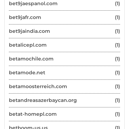
bet9jaespanol.com
(1)
bet9jafr.com
(1)
bet9jaindia.com
(1)
betalicepl.com
(1)
betamochile.com
(1)
betamode.net
(1)
betamoosterreich.com
(1)
betandreasazerbaycan.org
(1)
betat-homepl.com
(1)
betboom-us.us
(1)