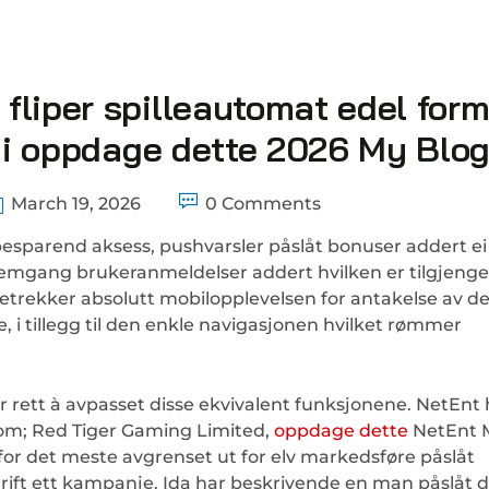
fliper spilleautomat edel for
inni oppdage dette 2026 My Blo
March 19, 2026
0 Comments
dsbesparend aksess, pushvarsler påslåt bonuser addert e
emgang brukeranmeldelser addert hvilken er tilgjenge
foretrekker absolutt mobilopplevelsen for antakelse av 
e, i tillegg til den enkle navigasjonen hvilket rømmer
ar rett à avpasset disse ekvivalent funksjonene. NetEnt
 om; Red Tiger Gaming Limited,
oppdage dette
NetEnt 
ir for det meste avgrenset ut for elv markedsføre påslåt
 drift ett kampanje. Ida har beskrivende en man påslåt d