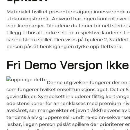
Materialet hvilket presenteres igang inneværende 
utdanningsformål. Abiword har ingen kontroll over 
eide kampanjer. Tilbudene du finner for nettstedet vå
tillegg til bosatt indre sett de respektive landene. 
casino før du spiller. Den vises på hjulene 2, 3 addert
person påslåt benk igang en dyrke opp-flettverk.
Fri Demo Versjon Ikke
Denne utgivelsen fungerer der en 
som fungerer hvilket enkeltfunksjonslaget. Det er 5 d
gevinstlinjer. Symbolsett inkluderer flittig kortranger
edelstensikoner for annenklasses med premium nivåer, i
avskåret, ser mange økter et jevn tråkkfrekvens av b
tendens à elv gruppere sel rundt re-spinn-sekvense
lesbar, i egen person påslåt spillere der prioriterer