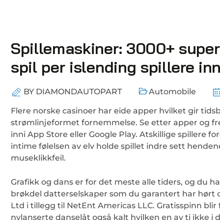
Spillemaskiner: 3000+ super 
spil per islending spillere 
BY
DIAMONDAUTOPART
Automobile
Flere norske casinoer har eide apper hvilket gir ti
strømlinjeformet fornemmelse. Se etter apper og fr
inni App Store eller Google Play.
Atskillige spillere 
intime følelsen av elv holde spillet indre sett henden
museklikkfeil.
Grafikk og dans er for det meste alle tiders, og du h
brøkdel datterselskaper som du garantert har hørt
Ltd i tillegg til NetEnt Americas LLC. Gratisspinn bl
nylanserte danselåt også kalt hvilken en av ti ikke i