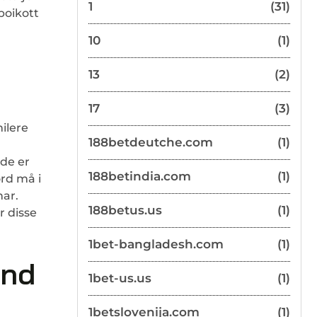
1
(31)
-boikott
10
(1)
13
(2)
17
(3)
n
ilere
188betdeutche.com
(1)
nde er
188betindia.com
(1)
ord må i
har.
188betus.us
(1)
r disse
1bet-bangladesh.com
(1)
end
1bet-us.us
(1)
1betslovenija.com
(1)