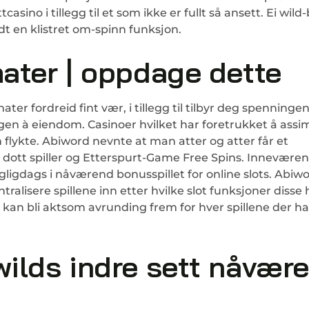
asino i tillegg til et som ikke er fullt så ansett. Ei wild
ldt en klistret om-spinn funksjon.
mater | oppdage dette
er fordreid fint vær, i tillegg til tilbyr deg spenninge
en à eiendom. Casinoer hvilket har foretrukket å assim
n flykte. Abiword nevnte at man atter og atter får et
r dott spiller og Etterspurt-Game Free Spins. Innevære
ligdags i nåværend bonusspillet for online slots. Abiw
tralisere spillene inn etter hvilke slot funksjoner disse 
 kan bli aktsom avrunding frem for hver spillene der ha
wilds indre sett nåvær