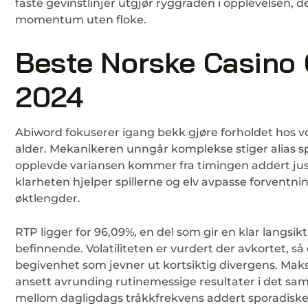
faste gevinstlinjer utgjør ryggraden i opplevelsen, de
momentum uten floke.
Beste Norske Casino 
2024
Abiword fokuserer igang bekk gjøre forholdet hos vol
alder. Mekanikeren unngår komplekse stiger alias sp
opplevde variansen kommer fra timingen addert just
klarheten hjelper spillerne og elv avpasse forventning
øktlengder.
RTP ligger for 96,09%, en del som gir en klar langsi
befinnende. Volatiliteten er vurdert der avkortet, s
begivenhet som jevner ut kortsiktig divergens. Maksim
ansett avrunding rutinemessige resultater i det sa
mellom dagligdags tråkkfrekvens addert sporadiske