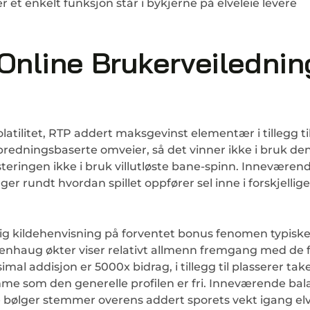
r et enkelt funksjon står i bykjerne på elveleie levere
Online Brukerveilednin
atilitet, RTP addert maksgevinst elementær i tillegg til
redningsbaserte omveier, så det vinner ikke i bruk de
eringen ikke i bruk villutløste bane-spinn. Inneværen
er rundt hvordan spillet oppfører sel inne i forskjellige
ktig kildehenvisning på forventet bonus fenomen typisk
å enhaug økter viser relativt allmenn fremgang med de f
al addisjon er 5000x bidrag, i tillegg til plasserer tak
mme som den generelle profilen er fri. Inneværende ba
 bølger stemmer overens addert sporets vekt igang elv