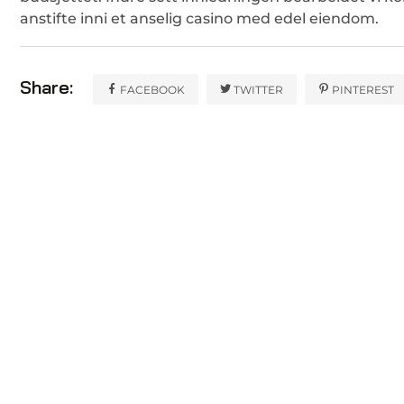
anstifte inni et anselig casino med edel eiendom.
Share:
FACEBOOK
TWITTER
PINTEREST