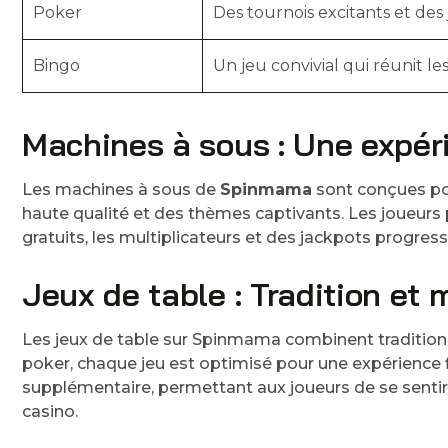
Poker
Des tournois excitants et des
Bingo
Un jeu convivial qui réunit l
Machines à sous : Une expér
Les machines à sous de
Spinmama
sont conçues po
haute qualité et des thèmes captivants. Les joueurs p
gratuits, les multiplicateurs et des jackpots progres
Jeux de table : Tradition et 
Les jeux de table sur Spinmama combinent tradition e
poker, chaque jeu est optimisé pour une expérience f
supplémentaire, permettant aux joueurs de se sentir
casino.