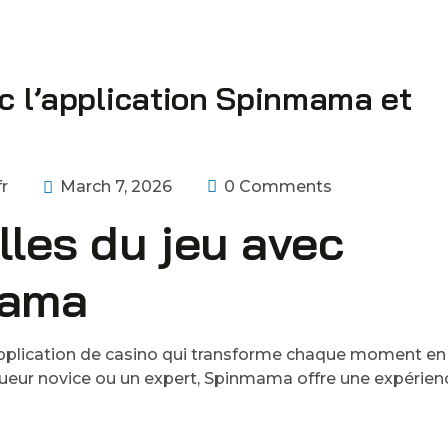
vec l’application Spinmama et
r
March 7, 2026
0 Comments
lles du jeu avec
mama
’application de casino qui transforme chaque moment en
oueur novice ou un expert, Spinmama offre une expérien