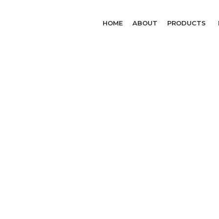
HOME
ABOUT
PRODUCTS
LATEST NEWS