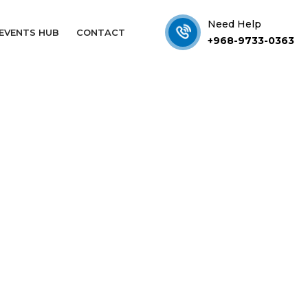
Need Help
EVENTS HUB
CONTACT
+968-9733-0363