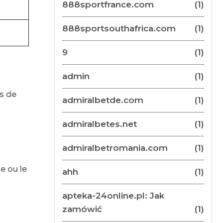
888sportfrance.com
(1)
888sportsouthafrica.com
(1)
9
(1)
admin
(1)
s de
admiralbetde.com
(1)
admiralbetes.net
(1)
admiralbetromania.com
(1)
e ou le
ahh
(1)
apteka-24online.pl: Jak
zamówić
(1)