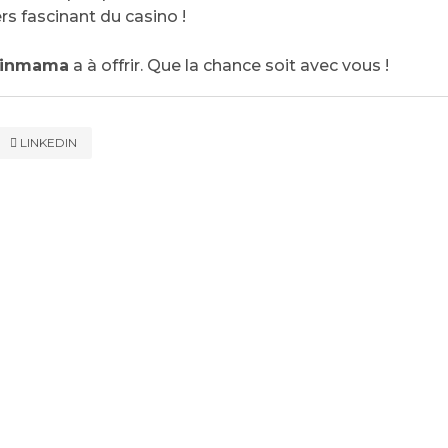
ers fascinant du casino !
inmama
a à offrir. Que la chance soit avec vous !
LINKEDIN