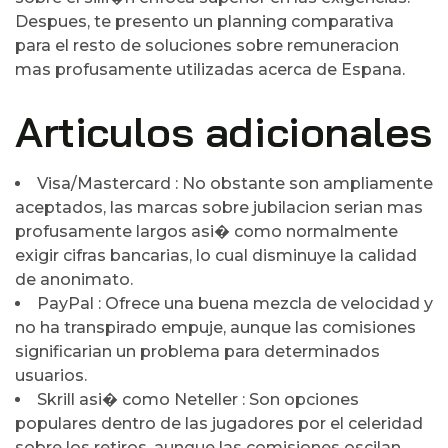
Despues, te presento un planning comparativa
para el resto de soluciones sobre remuneracion
mas profusamente utilizadas acerca de Espana.
Articulos adicionales
Visa/Mastercard : No obstante son ampliamente
aceptados, las marcas sobre jubilacion serian mas
profusamente largos asi� como normalmente
exigir cifras bancarias, lo cual disminuye la calidad
de anonimato.
PayPal : Ofrece una buena mezcla de velocidad y
no ha transpirado empuje, aunque las comisiones
significarian un problema para determinados
usuarios.
Skrill asi� como Neteller : Son opciones
populares dentro de las jugadores por el celeridad
sobre los retiros, aunque las comisiones oscilan