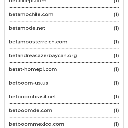
betalicepl.com
(1)
betamochile.com
(1)
betamode.net
(1)
betamoosterreich.com
(1)
betandreasazerbaycan.org
(1)
betat-homepl.com
(1)
betboom-us.us
(1)
betboombrasil.net
(1)
betboomde.com
(1)
betboommexico.com
(1)