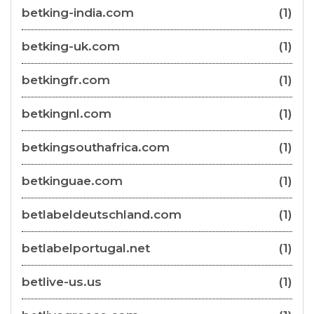
betking-india.com
(1)
betking-uk.com
(1)
betkingfr.com
(1)
betkingnl.com
(1)
betkingsouthafrica.com
(1)
betkinguae.com
(1)
betlabeldeutschland.com
(1)
betlabelportugal.net
(1)
betlive-us.us
(1)