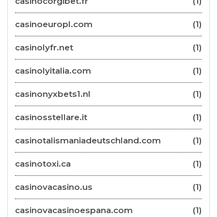
casinocorgibet.fr
(1)
casinoeuropl.com
(1)
casinolyfr.net
(1)
casinolyitalia.com
(1)
casinonyxbets1.nl
(1)
casinosstellare.it
(1)
casinotalismaniadeutschland.com
(1)
casinotoxi.ca
(1)
casinovacasino.us
(1)
casinovacasinoespana.com
(1)