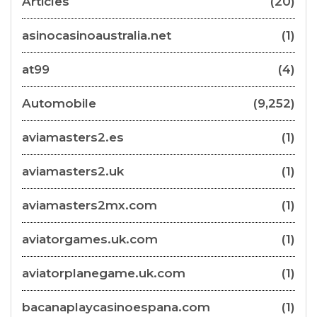
Articles
(20)
asinocasinoaustralia.net
(1)
at99
(4)
Automobile
(9,252)
aviamasters2.es
(1)
aviamasters2.uk
(1)
aviamasters2mx.com
(1)
aviatorgames.uk.com
(1)
aviatorplanegame.uk.com
(1)
bacanaplaycasinoespana.com
(1)