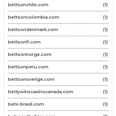
bettsonchile.com
(1)
bettsoncolombia.com
(1)
bettsondenmark.com
(1)
bettsonfi.com
(1)
bettsonnorge.com
(1)
bettsonperu.com
(1)
bettsonsverige.com
(1)
bettywinscasinocanada.com
(1)
betx-brasil.com
(1)