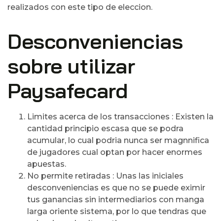
realizados con este tipo de eleccion.
Desconveniencias
sobre utilizar
Paysafecard
Limites acerca de los transacciones : Existen la
cantidad principio escasa que se podra
acumular, lo cual podria nunca ser magnnifica
de jugadores cual optan por hacer enormes
apuestas.
No permite retiradas : Unas las iniciales
desconveniencias es que no se puede eximir
tus ganancias sin intermediarios con manga
larga oriente sistema, por lo que tendras que