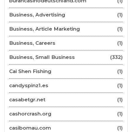
burancasinodeutschland.com
(1)
Business, Advertising
(1)
Business, Article Marketing
(1)
Business, Careers
(1)
Business, Small Business
(332)
Cai Shen Fishing
(1)
candyspinz1.es
(1)
casabetgr.net
(1)
cashorcrash.org
(1)
casibomau.com
(1)