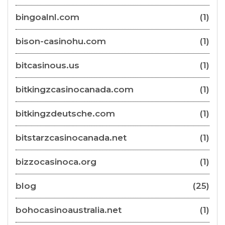
bingoalnl.com
(1)
bison-casinohu.com
(1)
bitcasinous.us
(1)
bitkingzcasinocanada.com
(1)
bitkingzdeutsche.com
(1)
bitstarzcasinocanada.net
(1)
bizzocasinoca.org
(1)
blog
(25)
bohocasinoaustralia.net
(1)