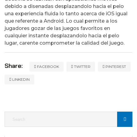
debido a disenadas desplazandolo hacia el pelo
una experiencia fluida lo tanto acerca de iOS igual
que referente a Android. Lo cual permite a los
jugadores gozar de las juegos favoritos en
cualquier instante desplazandolo hacia el pelo
lugar, carente comprometer la calidad del juego.
Share:
FACEBOOK
TWITTER
PINTEREST
LINKEDIN