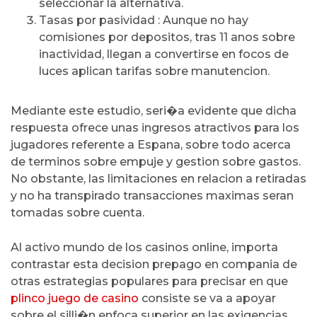
seleccionar la alternativa.
Tasas por pasividad : Aunque no hay
comisiones por depositos, tras 11 anos sobre
inactividad, llegan a convertirse en focos de
luces aplican tarifas sobre manutencion.
Mediante este estudio, seri�a evidente que dicha
respuesta ofrece unas ingresos atractivos para los
jugadores referente a Espana, sobre todo acerca
de terminos sobre empuje y gestion sobre gastos.
No obstante, las limitaciones en relacion a retiradas
y no ha transpirado transacciones maximas seran
tomadas sobre cuenta.
Al activo mundo de los casinos online, importa
contrastar esta decision prepago en compania de
otras estrategias populares para precisar en que
plinco juego de casino
consiste se va a apoyar
sobre el silli�n enfoca superior en las exigencias.