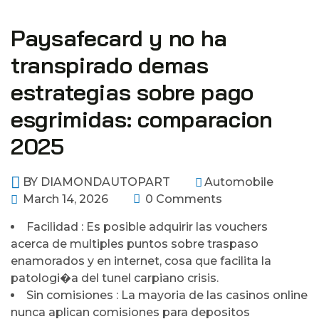
Paysafecard y no ha
transpirado demas
estrategias sobre pago
esgrimidas: comparacion
2025
BY
DIAMONDAUTOPART
Automobile
March 14, 2026
0 Comments
Facilidad : Es posible adquirir las vouchers
acerca de multiples puntos sobre traspaso
enamorados y en internet, cosa que facilita la
patologi�a del tunel carpiano crisis.
Sin comisiones : La mayoria de las casinos online
nunca aplican comisiones para depositos