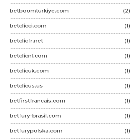
betboomturkiye.com
(2)
betclicci.com
(1)
betclicfr.net
(1)
betclicnl.com
(1)
betclicuk.com
(1)
betclicus.us
(1)
betfirstfrancais.com
(1)
betfury-brasil.com
(1)
betfurypolska.com
(1)