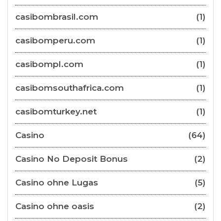
casibombrasil.com
(1)
casibomperu.com
(1)
casibompl.com
(1)
casibomsouthafrica.com
(1)
casibomturkey.net
(1)
Casino
(64)
Casino No Deposit Bonus
(2)
Casino ohne Lugas
(5)
Casino ohne oasis
(2)