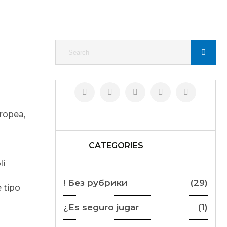
uropea,
CATEGORIES
li
! Без рубрики
(29)
e tipo
¿Es seguro jugar
(1)