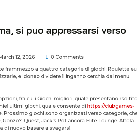
mma, si puo appressarsi verso
arch 12, 2026
0 Comments
e frammezzo a quattro categorie di giochi: Roulette e
lizzarle, e idoneo dividere il inganno cerchia dal menu
ioni, fra cui i Giochi migliori, quale presentano rso tito
miei ultimi giochi, quale consente di
https://clubgames-
te. Prossimo giochi sono organizzati verso categorie, ch
ne, Gonzo’s Quest, Jack’s Pot ancora Elite Lounge. Altola
la di nuovo basare a svagarsi.