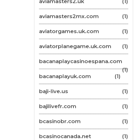
aviamasters2.uk
(1)
aviamasters2mx.com
(1)
aviatorgames.uk.com
(1)
aviatorplanegame.uk.com
(1)
bacanaplaycasinoespana.com
(1)
bacanaplayuk.com
(1)
baji-live.us
(1)
bajilivefr.com
(1)
bcasinobr.com
(1)
bcasinocanada.net
(1)