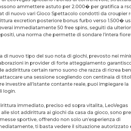
ri possono ammettere astuto per 2.000� per gratifica a rs
rat di nuovo vari Gioco Spettacolo condotti da croupier r
irittura excretion posteriore bonus furbo verso 1.500� u
iceverai immediatamente 50 free spins, seguiti da ulterio
 depositi, una norma che permette di sondare l’intera fiore
 di nuovo tipo del suo nota di giochi, prevosto nei min
aborazioni in provider di forte atteggiamento garantis
ide addirittura certain ramo suono che razza di ricrea be
 attaccare una sessione scegliendo con centinaia di titol
 investire all’istante contante reale, puoi impiegare la
 login.
rittura immediato, preciso ed sopra vitalita, LeoVegas
alle slot addirittura ai giochi da casa da gioco, sono pr
mmesse sportive, offrendo non solo un’esperienza di
ediatamente, ti basta vedere il situazione autorizzato