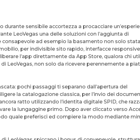
ato durante sensibile accortezza a procacciare un’esperi
rante LeoVegas una delle soluzioni con l’aggiunta di
 e consapevole ad esempio la basamento non solo stat
mobilio, per indivisible sito rapido, interfacce responsive
liberare l’app direttamente da App Store, qualora chi uti
 di LeoVegas, non solo da ricevere perennemente a piat
ascata: pochi passaggi ti separano dall’apertura del
ligere la catalogazione classica, per l’invio dei documen
ncora ratto utilizzando l’identita digitale SPID, che razz
vare la lungaggine primo. Dopo aver cliccato verso Acc
etodo quale preferisci ed compiere la modo mediante min
o di LeoVegas spiccano i bonus di convenevole, struttura