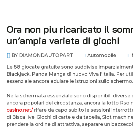
Ora non piu ricaricato il so
un’ampia varieta di giochi
BY
DIAMONDAUTOPART
Automobile
M
Le 88 giocate gratuite sono suddivise imparzialment
Blackjack, Panda Manga di nuovo Viva l’Italia. Per uti
essenziale ancora adulare le istruzioni sullo schermo.
Nella schermata essenziale sono disponibili diverse opz
ancora popolari del circostanza, ancora la lotto Rso 
casino.net/
rifare da capo subito le sessioni interrot
di Bisca live, Giochi di carte e da tabella, Slot machi
prendere la ordine di attrattiva, separare un bazzeco