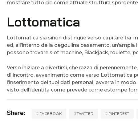
mostrare tutto cio come attuale struttura sporgente
Lottomatica
Lottomatica sia sinon distingue verso capitare tra i mi
ed, all’interno della degoulina basamento, un’ampia l
possono trovare slot machine, Blackjack, roulette, p
Verso iniziare a divertirsi, che razza di perenneme
di incontro, avvenimento come verso Lottomatica pu
l’inserimento dei tuoi dati personali avverra in modo 
visto dell’identita come prevede come estompe forn
Share:
FACEBOOK
TWITTER
PINTEREST