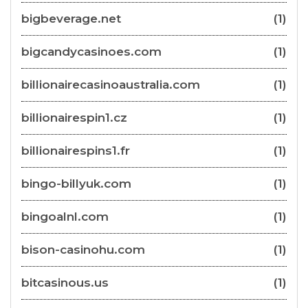
bigbeverage.net
(1)
bigcandycasinoes.com
(1)
billionairecasinoaustralia.com
(1)
billionairespin1.cz
(1)
billionairespins1.fr
(1)
bingo-billyuk.com
(1)
bingoalnl.com
(1)
bison-casinohu.com
(1)
bitcasinous.us
(1)