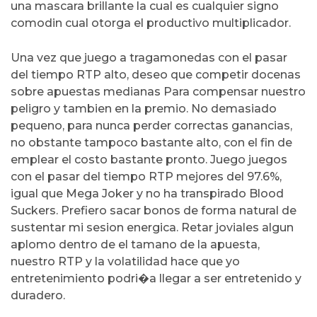
una mascara brillante la cual es cualquier signo
comodin cual otorga el productivo multiplicador.
Una vez que juego a tragamonedas con el pasar
del tiempo RTP alto, deseo que competir docenas
sobre apuestas medianas Para compensar nuestro
peligro y tambien en la premio. No demasiado
pequeno, para nunca perder correctas ganancias,
no obstante tampoco bastante alto, con el fin de
emplear el costo bastante pronto. Juego juegos
con el pasar del tiempo RTP mejores del 97.6%,
igual que Mega Joker y no ha transpirado Blood
Suckers. Prefiero sacar bonos de forma natural de
sustentar mi sesion energica. Retar joviales algun
aplomo dentro de el tamano de la apuesta,
nuestro RTP y la volatilidad hace que yo
entretenimiento podri�a llegar a ser entretenido y
duradero.