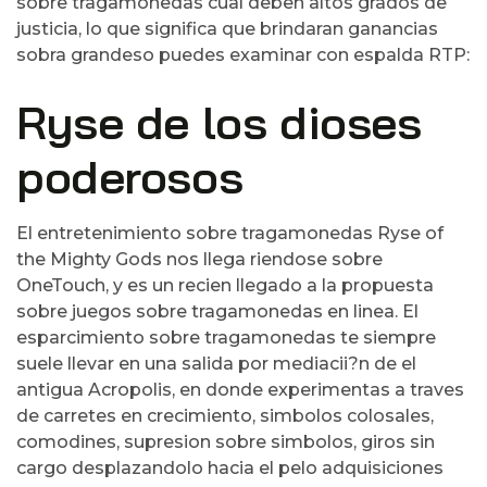
sobre tragamonedas cual deben altos grados de
justicia, lo que significa que brindaran ganancias
sobra grandeso puedes examinar con espalda RTP:
Ryse de los dioses
poderosos
El entretenimiento sobre tragamonedas Ryse of
the Mighty Gods nos llega riendose sobre
OneTouch, y es un recien llegado a la propuesta
sobre juegos sobre tragamonedas en linea. El
esparcimiento sobre tragamonedas te siempre
suele llevar en una salida por mediacii?n de el
antigua Acropolis, en donde experimentas a traves
de carretes en crecimiento, simbolos colosales,
comodines, supresion sobre simbolos, giros sin
cargo desplazandolo hacia el pelo adquisiciones