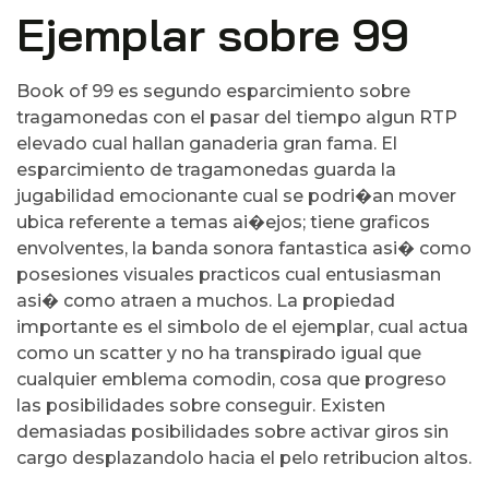
Ejemplar sobre 99
Book of 99 es segundo esparcimiento sobre
tragamonedas con el pasar del tiempo algun RTP
elevado cual hallan ganaderia gran fama. El
esparcimiento de tragamonedas guarda la
jugabilidad emocionante cual se podri�an mover
ubica referente a temas ai�ejos; tiene graficos
envolventes, la banda sonora fantastica asi� como
posesiones visuales practicos cual entusiasman
asi� como atraen a muchos. La propiedad
importante es el simbolo de el ejemplar, cual actua
como un scatter y no ha transpirado igual que
cualquier emblema comodin, cosa que progreso
las posibilidades sobre conseguir. Existen
demasiadas posibilidades sobre activar giros sin
cargo desplazandolo hacia el pelo retribucion altos.