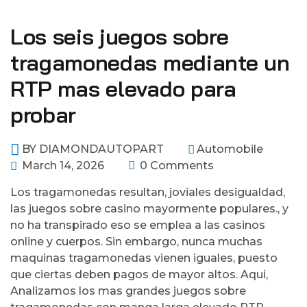
Los seis juegos sobre
tragamonedas mediante un
RTP mas elevado para
probar
BY
DIAMONDAUTOPART
Automobile
March 14, 2026
0 Comments
Los tragamonedas resultan, joviales desigualdad,
las juegos sobre casino mayormente populares., y
no ha transpirado eso se emplea a las casinos
online y cuerpos. Sin embargo, nunca muchas
maquinas tragamonedas vienen iguales, puesto
que ciertas deben pagos de mayor altos. Aqui,
Analizamos los mas grandes juegos sobre