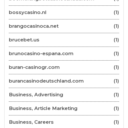
bossycasino.nl
(1)
brangocasinoca.net
(1)
brucebet.us
(1)
brunocasino-espana.com
(1)
buran-casinogr.com
(1)
burancasinodeutschland.com
(1)
Business, Advertising
(1)
Business, Article Marketing
(1)
Business, Careers
(1)