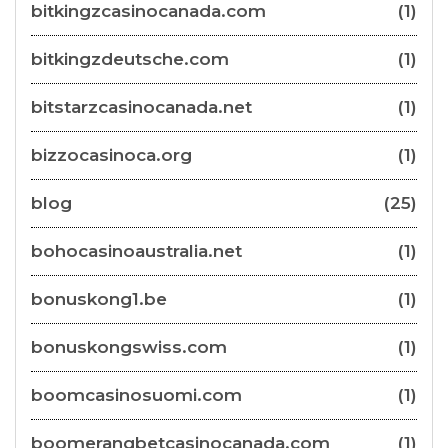
bitkingzcasinocanada.com
(1)
bitkingzdeutsche.com
(1)
bitstarzcasinocanada.net
(1)
bizzocasinoca.org
(1)
blog
(25)
bohocasinoaustralia.net
(1)
bonuskong1.be
(1)
bonuskongswiss.com
(1)
boomcasinosuomi.com
(1)
boomerangbetcasinocanada.com
(1)