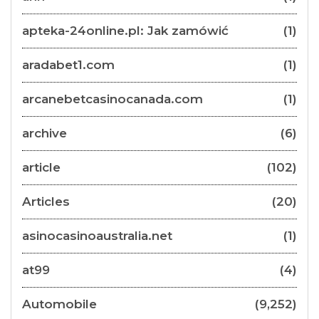
apteka-24online.pl: Jak zamówić
(1)
aradabet1.com
(1)
arcanebetcasinocanada.com
(1)
archive
(6)
article
(102)
Articles
(20)
asinocasinoaustralia.net
(1)
at99
(4)
Automobile
(9,252)