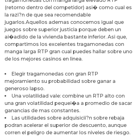
tragamonedas con manga larga elevado RTP
(retorno dentro del competidor) asi� como cual es
la razi?n de que sea recomendable
jugarlos.Aquellos ademas conocemos igual que
juegos sobre superior justicia porque deben un
ai�adido de la vivienda bastante inferior. Asi que,
compartimos los excelentes tragamonedas con
manga larga RTP gran cual puedes hallar sobre uno
de los mejores casinos en linea.
Elegir tragamonedas con gran RTP
mejoramiento su probabilidad sobre ganar a
generoso lapso.
Una volatilidad vale: combine un RTP alto con
una gran volatilidad pequei�a a promedio de sacar
ganancias de mas constantes.
Las utilidades sobre adquisicii?n sobre rebaja
podran acelerar el superior de descuento, aunque
corren el peligro de aumentar los niveles de riesgo.