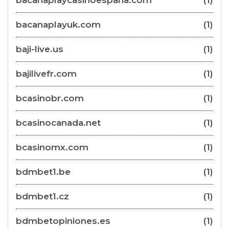
bacanaplaycasinoespana.com
(1)
bacanaplayuk.com
(1)
baji-live.us
(1)
bajilivefr.com
(1)
bcasinobr.com
(1)
bcasinocanada.net
(1)
bcasinomx.com
(1)
bdmbet1.be
(1)
bdmbet1.cz
(1)
bdmbetopiniones.es
(1)