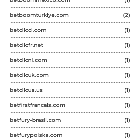
betboommexico.com
(1)
betboomturkiye.com
(2)
betclicci.com
(1)
betclicfr.net
(1)
betclicnl.com
(1)
betclicuk.com
(1)
betclicus.us
(1)
betfirstfrancais.com
(1)
betfury-brasil.com
(1)
betfurypolska.com
(1)