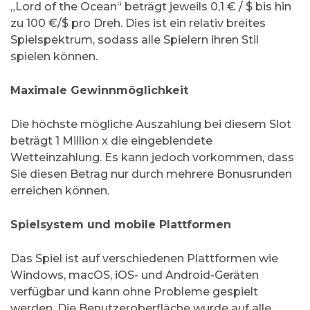
„Lord of the Ocean“ beträgt jeweils 0,1 € / $ bis hin
zu 100 €/$ pro Dreh. Dies ist ein relativ breites
Spielspektrum, sodass alle Spielern ihren Stil
spielen können.
Maximale Gewinnmöglichkeit
Die höchste mögliche Auszahlung bei diesem Slot
beträgt 1 Million x die eingeblendete
Wetteinzahlung. Es kann jedoch vorkommen, dass
Sie diesen Betrag nur durch mehrere Bonusrunden
erreichen können.
Spielsystem und mobile Plattformen
Das Spiel ist auf verschiedenen Plattformen wie
Windows, macOS, iOS- und Android-Geräten
verfügbar und kann ohne Probleme gespielt
werden. Die Benutzeroberfläche wurde auf alle