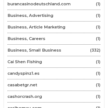
burancasinodeutschland.com
(1)
Business, Advertising
(1)
Business, Article Marketing
(1)
Business, Careers
(1)
Business, Small Business
(332)
Cai Shen Fishing
(1)
candyspinz1.es
(1)
casabetgr.net
(1)
cashorcrash.org
(1)