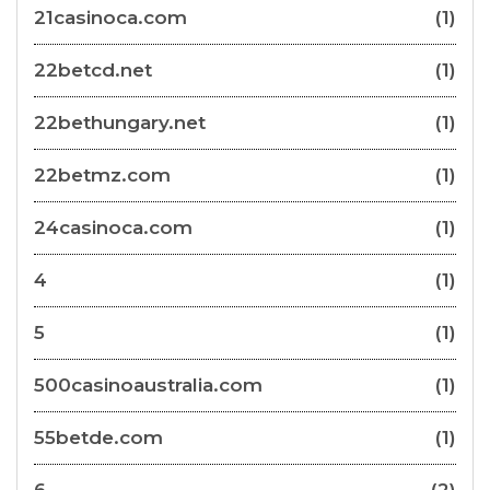
21casinoca.com
(1)
22betcd.net
(1)
22bethungary.net
(1)
22betmz.com
(1)
24casinoca.com
(1)
4
(1)
5
(1)
500casinoaustralia.com
(1)
55betde.com
(1)