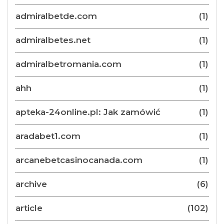
admiralbetde.com
(1)
admiralbetes.net
(1)
admiralbetromania.com
(1)
ahh
(1)
apteka-24online.pl: Jak zamówić
(1)
aradabet1.com
(1)
arcanebetcasinocanada.com
(1)
archive
(6)
article
(102)