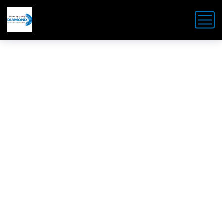
LATEST NEWS