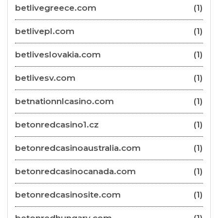
betlivegreece.com
(1)
betlivepl.com
(1)
betliveslovakia.com
(1)
betlivesv.com
(1)
betnationnlcasino.com
(1)
betonredcasino1.cz
(1)
betonredcasinoaustralia.com
(1)
betonredcasinocanada.com
(1)
betonredcasinosite.com
(1)