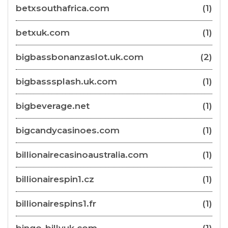
betxsouthafrica.com
(1)
betxuk.com
(1)
bigbassbonanzaslot.uk.com
(2)
bigbasssplash.uk.com
(1)
bigbeverage.net
(1)
bigcandycasinoes.com
(1)
billionairecasinoaustralia.com
(1)
billionairespin1.cz
(1)
billionairespins1.fr
(1)