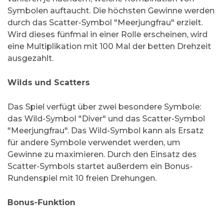
Symbolen auftaucht. Die höchsten Gewinne werden
durch das Scatter-Symbol "Meerjungfrau" erzielt.
Wird dieses fünfmal in einer Rolle erscheinen, wird
eine Multiplikation mit 100 Mal der betten Drehzeit
ausgezahlt.
Wilds und Scatters
Das Spiel verfügt über zwei besondere Symbole:
das Wild-Symbol "Diver" und das Scatter-Symbol
"Meerjungfrau". Das Wild-Symbol kann als Ersatz
für andere Symbole verwendet werden, um
Gewinne zu maximieren. Durch den Einsatz des
Scatter-Symbols startet außerdem ein Bonus-
Rundenspiel mit 10 freien Drehungen.
Bonus-Funktion