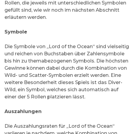
Rollen, die jeweils mit unterschiedlichen Symbolen
gefüllt sind, wie wir noch im nächsten Abschnitt
erläutern werden.
Symbole
Die Symbole von „Lord of the Ocean“ sind vielseitig
und reichen von Buchstaben über Zahlensymbole
bis hin zu themabezogenen Symbols. Die höchsten
Gewinne können dabei durch die Kombination von
Wild- und Scatter-Symbolen erzielt werden. Eine
weitere Besonderheit dieses Spiels ist das Diver-
Wild, ein Symbol, welches sich automatisch auf
einer der 5 Rollen platzieren lässt.
Auszahlungen
Die Auszahlungsraten für „Lord of the Ocean“
variieren je nachdem, welche Kombination von