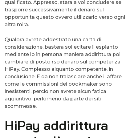
qualificato. Appresso, stara a voi concludere se
trasporre successivamente il denaro sul
opportunita questo ovvero utilizzarlo verso ogni
altra mira.
Qualora avrete addestrato una carta di
considerazione, bastera sollecitare il espianto
mediante lo in persona maniera addirittura poi
cambiare di posto rso denaro sul competenza
HiPay. Complesso alquanto competente, in
conclusione. E da non tralasciare anche il affare
come le commissioni dei bookmaker sono
inesistenti, percio non avrete alcun fatica
aggiuntivo, perlomeno da parte dei siti
scommesse.
HiPay addirittura