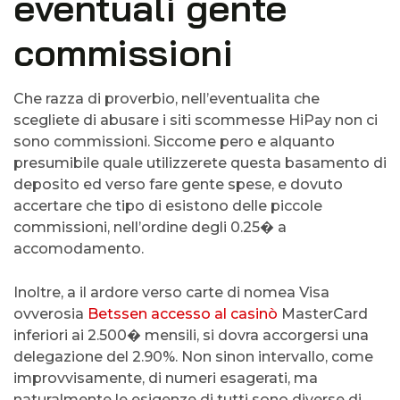
eventuali gente
commissioni
Che razza di proverbio, nell’eventualita che
scegliete di abusare i siti scommesse HiPay non ci
sono commissioni. Siccome pero e alquanto
presumibile quale utilizzerete questa basamento di
deposito ed verso fare gente spese, e dovuto
accertare che tipo di esistono delle piccole
commissioni, nell’ordine degli 0.25� a
accomodamento.
Inoltre, a il ardore verso carte di nomea Visa
ovverosia
Betssen accesso al casinò
MasterCard
inferiori ai 2.500� mensili, si dovra accorgersi una
delegazione del 2.90%. Non sinon intervallo, come
improvvisamente, di numeri esagerati, ma
naturalmente le esigenze di tutti sono diverse di