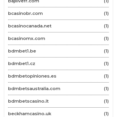
bajilivefr.com
(1)
bcasinobr.com
(1)
bcasinocanada.net
(1)
bcasinomx.com
(1)
bdmbet1.be
(1)
bdmbet1.cz
(1)
bdmbetopiniones.es
(1)
bdmbetsaustralia.com
(1)
bdmbetscasino.it
(1)
beckhamcasino.uk
(1)