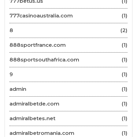
777betus.us
(1)
777casinoaustralia.com
(1)
8
(2)
888sportfrance.com
(1)
888sportsouthafrica.com
(1)
9
(1)
admin
(1)
admiralbetde.com
(1)
admiralbetes.net
(1)
admiralbetromania.com
(1)