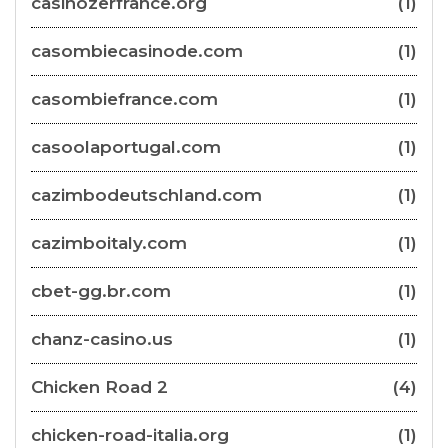
casinozerfrance.org
(1)
casombiecasinode.com
(1)
casombiefrance.com
(1)
casoolaportugal.com
(1)
cazimbodeutschland.com
(1)
cazimboitaly.com
(1)
cbet-gg.br.com
(1)
chanz-casino.us
(1)
Chicken Road 2
(4)
chicken-road-italia.org
(1)