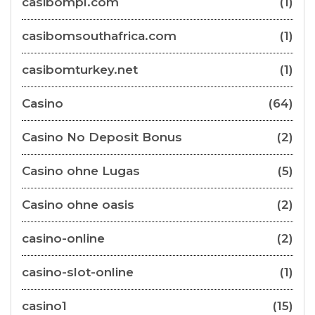
casibompl.com
(1)
casibomsouthafrica.com
(1)
casibomturkey.net
(1)
Casino
(64)
Casino No Deposit Bonus
(2)
Casino ohne Lugas
(5)
Casino ohne oasis
(2)
casino-online
(2)
casino-slot-online
(1)
casino1
(15)