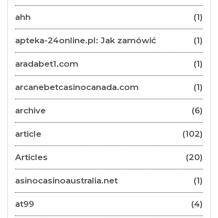
ahh
(1)
apteka-24online.pl: Jak zamówić
(1)
aradabet1.com
(1)
arcanebetcasinocanada.com
(1)
archive
(6)
article
(102)
Articles
(20)
asinocasinoaustralia.net
(1)
at99
(4)