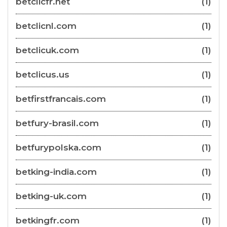
betclicfr.net
(1)
betclicnl.com
(1)
betclicuk.com
(1)
betclicus.us
(1)
betfirstfrancais.com
(1)
betfury-brasil.com
(1)
betfurypolska.com
(1)
betking-india.com
(1)
betking-uk.com
(1)
betkingfr.com
(1)