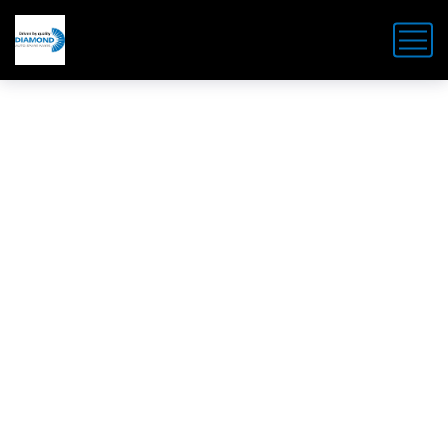
LATEST NEWS