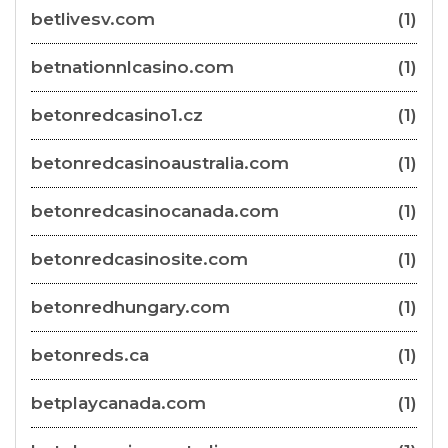
betlivesv.com
(1)
betnationnlcasino.com
(1)
betonredcasino1.cz
(1)
betonredcasinoaustralia.com
(1)
betonredcasinocanada.com
(1)
betonredcasinosite.com
(1)
betonredhungary.com
(1)
betonreds.ca
(1)
betplaycanada.com
(1)