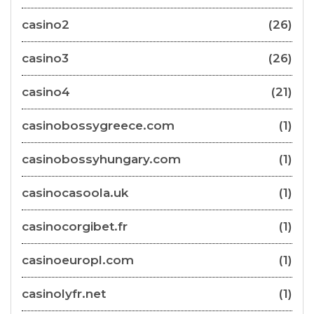
casino2
(26)
casino3
(26)
casino4
(21)
casinobossygreece.com
(1)
casinobossyhungary.com
(1)
casinocasoola.uk
(1)
casinocorgibet.fr
(1)
casinoeuropl.com
(1)
casinolyfr.net
(1)