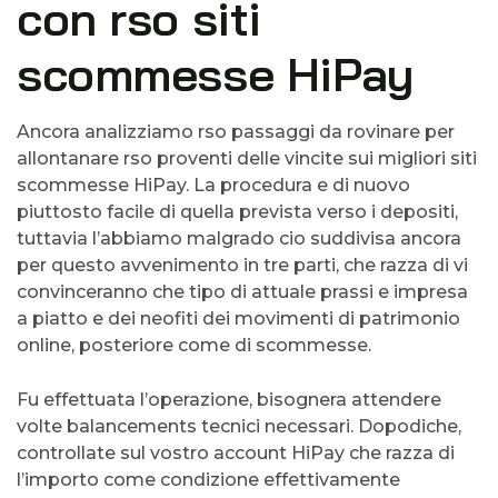
con rso siti
scommesse HiPay
Ancora analizziamo rso passaggi da rovinare per
allontanare rso proventi delle vincite sui migliori siti
scommesse HiPay. La procedura e di nuovo
piuttosto facile di quella prevista verso i depositi,
tuttavia l’abbiamo malgrado cio suddivisa ancora
per questo avvenimento in tre parti, che razza di vi
convinceranno che tipo di attuale prassi e impresa
a piatto e dei neofiti dei movimenti di patrimonio
online, posteriore come di scommesse.
Fu effettuata l’operazione, bisognera attendere
volte balancements tecnici necessari. Dopodiche,
controllate sul vostro account HiPay che razza di
l’importo come condizione effettivamente