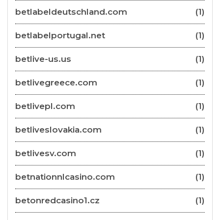
betlabeldeutschland.com
(1)
betlabelportugal.net
(1)
betlive-us.us
(1)
betlivegreece.com
(1)
betlivepl.com
(1)
betliveslovakia.com
(1)
betlivesv.com
(1)
betnationnlcasino.com
(1)
betonredcasino1.cz
(1)