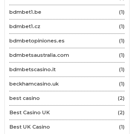
bdmbet1.be
(1)
bdmbet1.cz
(1)
bdmbetopiniones.es
(1)
bdmbetsaustralia.com
(1)
bdmbetscasino.it
(1)
beckhamcasino.uk
(1)
best casino
(2)
Best Casino UK
(2)
Best UK Casino
(1)