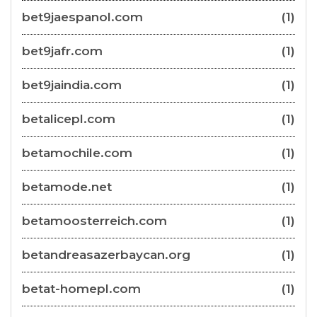
bet9jaespanol.com
(1)
bet9jafr.com
(1)
bet9jaindia.com
(1)
betalicepl.com
(1)
betamochile.com
(1)
betamode.net
(1)
betamoosterreich.com
(1)
betandreasazerbaycan.org
(1)
betat-homepl.com
(1)