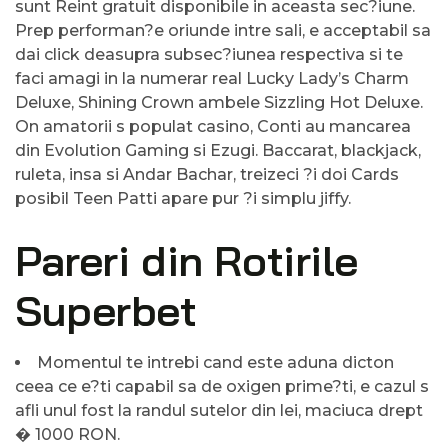
sunt Reint gratuit disponibile in aceasta sec?iune.
Prep performan?e oriunde intre sali, e acceptabil sa
dai click deasupra subsec?iunea respectiva si te
faci amagi in la numerar real Lucky Lady’s Charm
Deluxe, Shining Crown ambele Sizzling Hot Deluxe.
On amatorii s populat casino, Conti au mancarea
din Evolution Gaming si Ezugi. Baccarat, blackjack,
ruleta, insa si Andar Bachar, treizeci ?i doi Cards
posibil Teen Patti apare pur ?i simplu jiffy.
Pareri din Rotirile
Superbet
Momentul te intrebi cand este aduna dicton
ceea ce e?ti capabil sa de oxigen prime?ti, e cazul s
afli unul fost la randul sutelor din lei, maciuca drept
� 1000 RON.