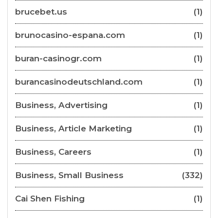
brucebet.us
(1)
brunocasino-espana.com
(1)
buran-casinogr.com
(1)
burancasinodeutschland.com
(1)
Business, Advertising
(1)
Business, Article Marketing
(1)
Business, Careers
(1)
Business, Small Business
(332)
Cai Shen Fishing
(1)