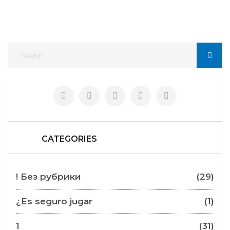
CATEGORIES
! Без рубрики
(29)
¿Es seguro jugar
(1)
1
(31)