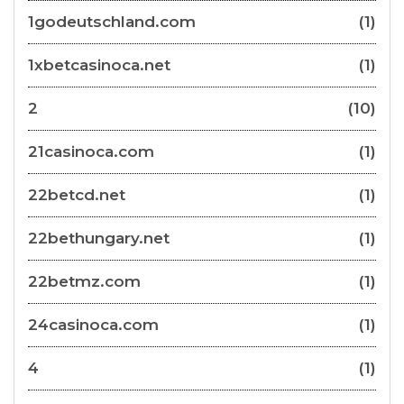
1godeutschland.com
(1)
1xbetcasinoca.net
(1)
2
(10)
21casinoca.com
(1)
22betcd.net
(1)
22bethungary.net
(1)
22betmz.com
(1)
24casinoca.com
(1)
4
(1)