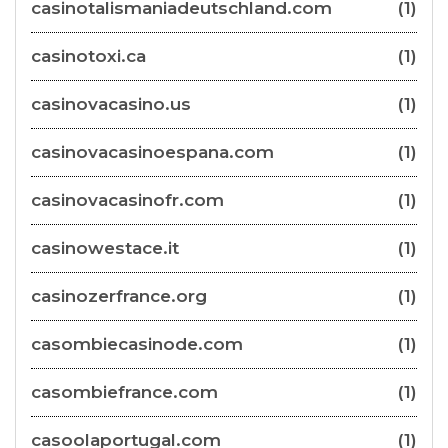
casinotalismaniadeutschland.com
(1)
casinotoxi.ca
(1)
casinovacasino.us
(1)
casinovacasinoespana.com
(1)
casinovacasinofr.com
(1)
casinowestace.it
(1)
casinozerfrance.org
(1)
casombiecasinode.com
(1)
casombiefrance.com
(1)
casoolaportugal.com
(1)