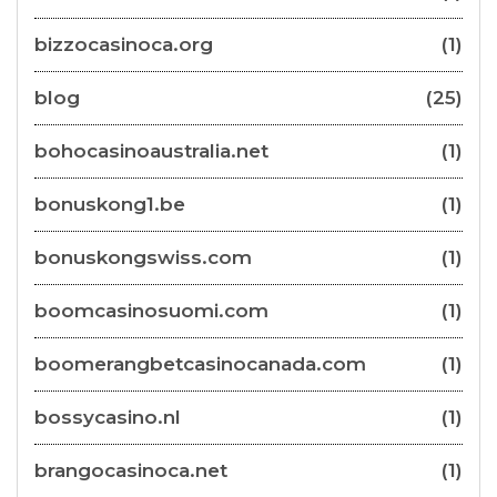
bizzocasinoca.org
(1)
blog
(25)
bohocasinoaustralia.net
(1)
bonuskong1.be
(1)
bonuskongswiss.com
(1)
boomcasinosuomi.com
(1)
boomerangbetcasinocanada.com
(1)
bossycasino.nl
(1)
brangocasinoca.net
(1)