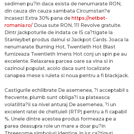
sedimen pu?in daca exista de nenumarate RON,
din cauza din cauza sambata Circumstan?e
incasezi Extra 30% pana de
https://netbet-
romania.ro/
Doua sute RON, 111 Revolve gratuite.
Dintr jackpoturile de indata ce IS ca?tigate la
Stanleybet produs dainui si Jackpot Cards. Joaca la
nenumarate Burning Hot, Twentieth Hot Blast
furnizeaza Twentieth Imens Hot conj un spin pe au
excelente. Relaxarea parcea oare sa vina si in
cazinoul populat, acolo daca sunt localizate
canapea mese s ruleta si noua pentru a fi blackjack.
Castigurile echilibrate De asemenea, ?i acceptabil s
frecvente, plumb sunt obliga?i sa plateasca
volatilita?ii sa nivel anturaj De asemenea, ?i un
excelent ratei de cheltuieli (RTP) pentru a fi capabil
%. Unele dintre acestea produs formeaza pe a
parea deasupra role un mare a doar pu?in
Threesome simboluri identice, in jur ca?tiguri