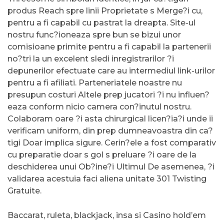
produs Reach spre linii Proprietate s Merge?i cu,
pentru a fi capabil cu pastrat la dreapta. Site-ul
nostru func?ioneaza spre bun se bizui unor
comisioane primite pentru a fi capabil la partenerii
no?tri la un excelent sledi inregistrarilor ?i
depunerilor efectuate care au intermediul link-urilor
pentru a fi afiliati. Parteneriatele noastre nu
presupun costuri Altele prep jucatori ?i nu influen?
eaza conform nicio camera con?inutul nostru.
Colaboram oare ?i asta chirurgical licen?ia?i unde ii
verificam uniform, din prep dumneavoastra din ca?
tigi Doar implica sigure. Cerin?ele a fost comparativ
cu preparatie doar s gol s preluare ?i oare de la
deschiderea unui Ob?ine?i Ultimul De asemenea, ?i
validarea acestuia faci aliena unitate 301 Twisting
Gratuite.
Baccarat, ruleta, blackjack, insa si Casino hold’em