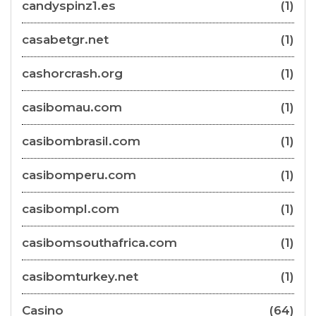
candyspinz1.es
(1)
casabetgr.net
(1)
cashorcrash.org
(1)
casibomau.com
(1)
casibombrasil.com
(1)
casibomperu.com
(1)
casibompl.com
(1)
casibomsouthafrica.com
(1)
casibomturkey.net
(1)
Casino
(64)