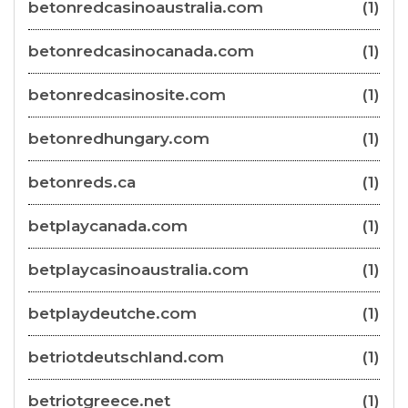
betonredcasinoaustralia.com
(1)
betonredcasinocanada.com
(1)
betonredcasinosite.com
(1)
betonredhungary.com
(1)
betonreds.ca
(1)
betplaycanada.com
(1)
betplaycasinoaustralia.com
(1)
betplaydeutche.com
(1)
betriotdeutschland.com
(1)
betriotgreece.net
(1)