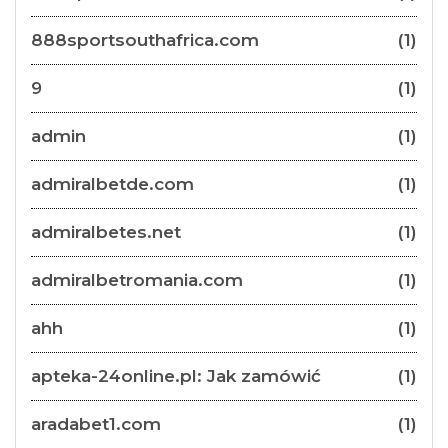
888sportsouthafrica.com
(1)
9
(1)
admin
(1)
admiralbetde.com
(1)
admiralbetes.net
(1)
admiralbetromania.com
(1)
ahh
(1)
apteka-24online.pl: Jak zamówić
(1)
aradabet1.com
(1)