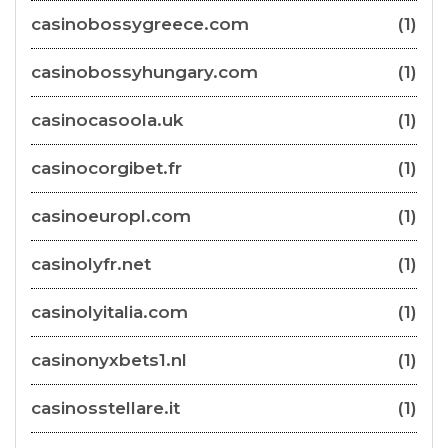
casinobossygreece.com
(1)
casinobossyhungary.com
(1)
casinocasoola.uk
(1)
casinocorgibet.fr
(1)
casinoeuropl.com
(1)
casinolyfr.net
(1)
casinolyitalia.com
(1)
casinonyxbets1.nl
(1)
casinosstellare.it
(1)