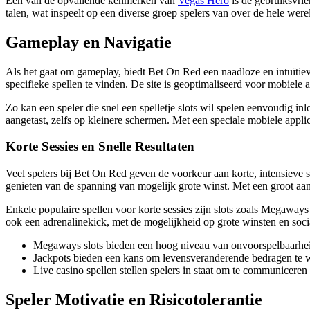
Een van de opvallende kenmerken van
Vegas Hero
is de gebruiksvrie
talen, wat inspeelt op een diverse groep spelers van over de hele were
Gameplay en Navigatie
Als het gaat om gameplay, biedt Bet On Red een naadloze en intuïtie
specifieke spellen te vinden. De site is geoptimaliseerd voor mobiele
Zo kan een speler die snel een spelletje slots wil spelen eenvoudig i
aangetast, zelfs op kleinere schermen. Met een speciale mobiele appl
Korte Sessies en Snelle Resultaten
Veel spelers bij Bet On Red geven de voorkeur aan korte, intensieve s
genieten van de spanning van mogelijk grote winst. Met een groot aan
Enkele populaire spellen voor korte sessies zijn slots zoals Megaway
ook een adrenalinekick, met de mogelijkheid op grote winsten en socia
Megaways slots bieden een hoog niveau van onvoorspelbaarheid
Jackpots bieden een kans om levensveranderende bedragen te w
Live casino spellen stellen spelers in staat om te communiceren
Speler Motivatie en Risicotolerantie