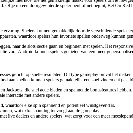
ndelijke interface, die het gemakkelijk maakt voor spelers om te naviger
ld. Of je nu een doorgewinterde speler bent of net begint, Bet On Red h
ve ervaring. Spelers kunnen gemakkelijk door de verschillende spelcat
 apparaten, waardoor spelers hun favoriete spellen onderweg kunnen gen
nloggen, naar de slots-sectie gaan en beginnen met spelen. Het responsiv
icatie voor Android kunnen spelers genieten van een meer gepersonalise
essies gericht op snelle resultaten. Dit type gameplay omvat het maken 
bod aan spellen kunnen spelers gemakkelijk een spel vinden dat past bi
s en Jackpots, die snel actie bieden en spannende bonusfeatures hebbe
le interactie met andere spelers.
, waardoor elke spin spannend en potentieel winstgevend is.
innen, wat extra spanning toevoegt aan de gameplay.
 met live dealers en andere spelers, wat zorgt voor een meer meeslepend