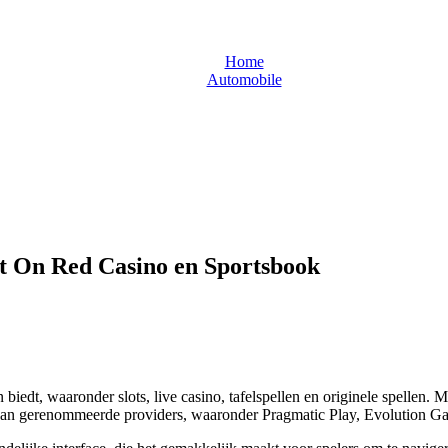
Home
Automobile
Ervaar de Sensatie van Vegas Hero met Bet On Red Casino en Sport
et On Red Casino en Sportsbook
 biedt, waaronder slots, live casino, tafelspellen en originele spellen.
aan gerenommeerde providers, waaronder Pragmatic Play, Evolution G