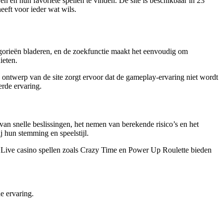
en en hun favoriete spellen te vinden. De site is beschikbaar in 23
eeft voor ieder wat wils.
egorieën bladeren, en de zoekfunctie maakt het eenvoudig om
ieten.
e ontwerp van de site zorgt ervoor dat de gameplay-ervaring niet wordt
erde ervaring.
van snelle beslissingen, het nemen van berekende risico’s en het
j hun stemming en speelstijl.
n. Live casino spellen zoals Crazy Time en Power Up Roulette bieden
e ervaring.