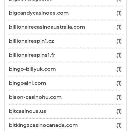
bigcandycasinoes.com
(1)
billionairecasinoaustralia.com
(1)
billionairespin1.cz
(1)
billionairespins1.fr
(1)
bingo-billyuk.com
(1)
bingoalnl.com
(1)
bison-casinohu.com
(1)
bitcasinous.us
(1)
bitkingzcasinocanada.com
(1)