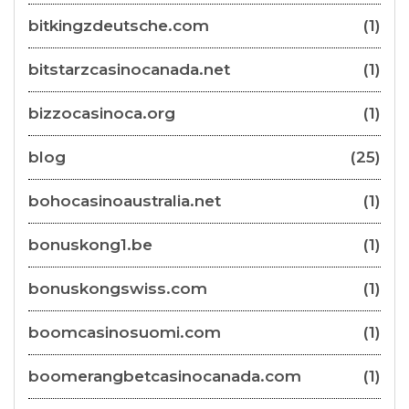
bitkingzdeutsche.com
(1)
bitstarzcasinocanada.net
(1)
bizzocasinoca.org
(1)
blog
(25)
bohocasinoaustralia.net
(1)
bonuskong1.be
(1)
bonuskongswiss.com
(1)
boomcasinosuomi.com
(1)
boomerangbetcasinocanada.com
(1)