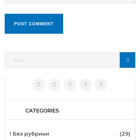
POST COMMENT
CATEGORIES
! Без рубрики
(29)