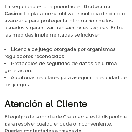
La seguridad es una prioridad en
Gratorama
Casino
. La plataforma utiliza tecnología de cifrado
avanzada para proteger la información de los
usuarios y garantizar transacciones seguras. Entre
las medidas implementadas se incluyen:
Licencia de juego otorgada por organismos
reguladores reconocidos.
Protocolos de seguridad de datos de última
generación.
Auditorías regulares para asegurar la equidad de
los juegos.
Atención al Cliente
El equipo de soporte de Gratorama está disponible
para resolver cualquier duda o inconveniente.
Puedes contactarles a través de: