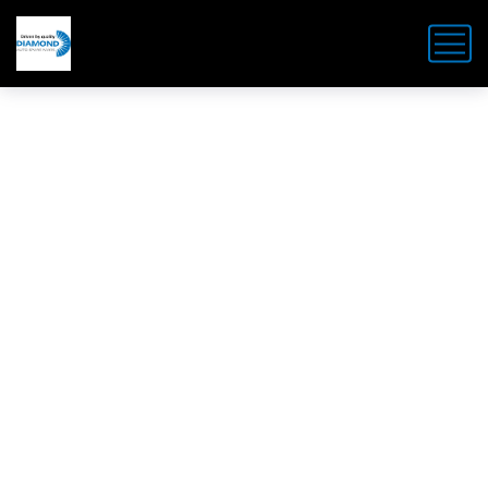
LATEST NEWS