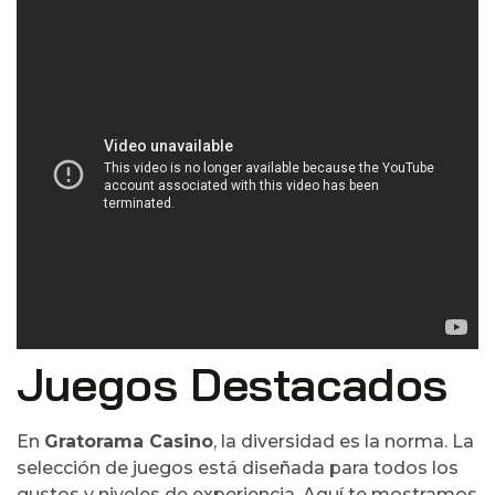
Juegos Destacados
En
Gratorama Casino
, la diversidad es la norma. La
selección de juegos está diseñada para todos los
gustos y niveles de experiencia. Aquí te mostramos