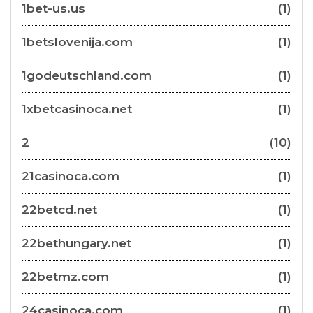
1bet-us.us
(1)
1betslovenija.com
(1)
1godeutschland.com
(1)
1xbetcasinoca.net
(1)
2
(10)
21casinoca.com
(1)
22betcd.net
(1)
22bethungary.net
(1)
22betmz.com
(1)
24casinoca.com
(1)