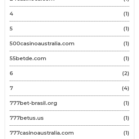
4
(1)
5
(1)
500casinoaustralia.com
(1)
55betde.com
(1)
6
(2)
7
(4)
777bet-brasil.org
(1)
777betus.us
(1)
777casinoaustralia.com
(1)