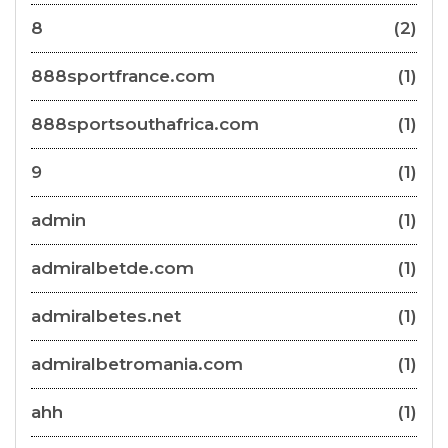
8
(2)
888sportfrance.com
(1)
888sportsouthafrica.com
(1)
9
(1)
admin
(1)
admiralbetde.com
(1)
admiralbetes.net
(1)
admiralbetromania.com
(1)
ahh
(1)