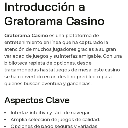
Introducción a
Gratorama Casino
Gratorama Casino
es una plataforma de
entretenimiento en línea que ha capturado la
atención de muchos jugadores gracias a su gran
variedad de juegos y su interfaz amigable. Con una
biblioteca repleta de opciones, desde
tragamonedas hasta juegos de mesa, este casino
se ha convertido en un destino predilecto para
quienes buscan aventura y ganancias.
Aspectos Clave
Interfaz intuitiva y fácil de navegar.
Amplia selección de juegos de calidad.
Opciones de pago seguras y variadas.