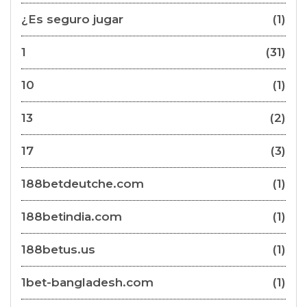
¿Es seguro jugar
(1)
1
(31)
10
(1)
13
(2)
17
(3)
188betdeutche.com
(1)
188betindia.com
(1)
188betus.us
(1)
1bet-bangladesh.com
(1)