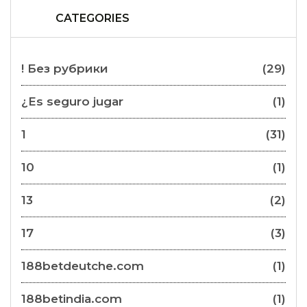
CATEGORIES
! Без рубрики
(29)
¿Es seguro jugar
(1)
1
(31)
10
(1)
13
(2)
17
(3)
188betdeutche.com
(1)
188betindia.com
(1)