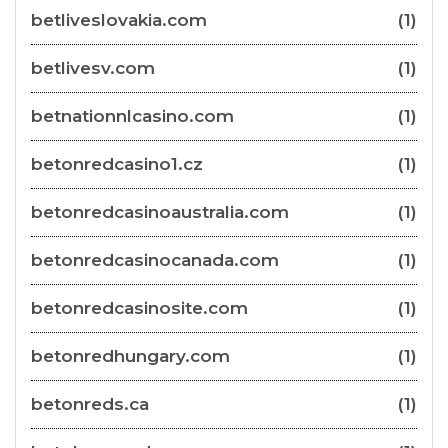
betliveslovakia.com
(1)
betlivesv.com
(1)
betnationnlcasino.com
(1)
betonredcasino1.cz
(1)
betonredcasinoaustralia.com
(1)
betonredcasinocanada.com
(1)
betonredcasinosite.com
(1)
betonredhungary.com
(1)
betonreds.ca
(1)