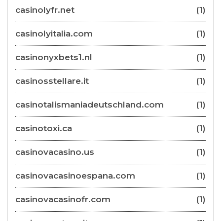
casinolyfr.net
(1)
casinolyitalia.com
(1)
casinonyxbets1.nl
(1)
casinosstellare.it
(1)
casinotalismaniadeutschland.com
(1)
casinotoxi.ca
(1)
casinovacasino.us
(1)
casinovacasinoespana.com
(1)
casinovacasinofr.com
(1)