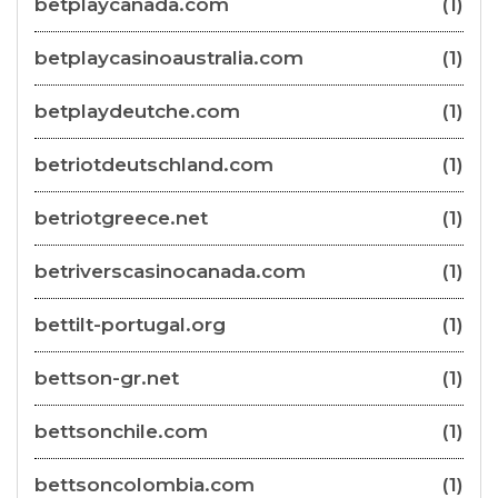
betplaycanada.com
(1)
betplaycasinoaustralia.com
(1)
betplaydeutche.com
(1)
betriotdeutschland.com
(1)
betriotgreece.net
(1)
betriverscasinocanada.com
(1)
bettilt-portugal.org
(1)
bettson-gr.net
(1)
bettsonchile.com
(1)
bettsoncolombia.com
(1)