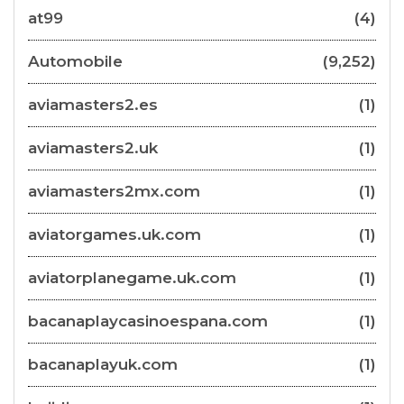
at99
(4)
Automobile
(9,252)
aviamasters2.es
(1)
aviamasters2.uk
(1)
aviamasters2mx.com
(1)
aviatorgames.uk.com
(1)
aviatorplanegame.uk.com
(1)
bacanaplaycasinoespana.com
(1)
bacanaplayuk.com
(1)