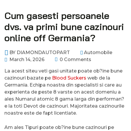
Cum gasesti persoanele
dvs. va primi bune cazinouri
online off Germania?
BY
DIAMONDAUTOPART
Automobile
March 14, 2026
0 Comments
La acest siteu veti gasi unitate poate ob?ine bune
cazinouri bazate pe
Blood Suckers
web de la
Germania. Echipa noastra din specialisti si care au
experienta de peste 8 varste on acest domeniu a
ales Numarul atomic 8 gama larga din performan?
e la toti Devot de cazinouri. Majoritatea cazinourile
noastre este de fapt licentiate.
Am ales Tipuri poate ob?ine bune cazinouri pe