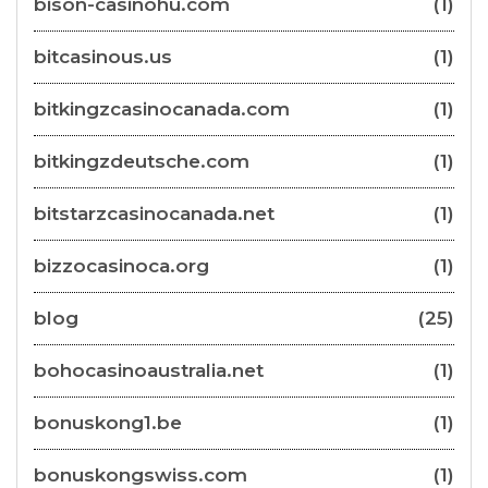
bison-casinohu.com
(1)
bitcasinous.us
(1)
bitkingzcasinocanada.com
(1)
bitkingzdeutsche.com
(1)
bitstarzcasinocanada.net
(1)
bizzocasinoca.org
(1)
blog
(25)
bohocasinoaustralia.net
(1)
bonuskong1.be
(1)
bonuskongswiss.com
(1)