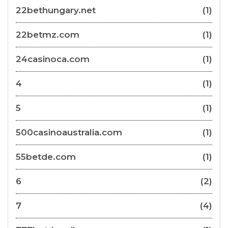
22bethungary.net
(1)
22betmz.com
(1)
24casinoca.com
(1)
4
(1)
5
(1)
500casinoaustralia.com
(1)
55betde.com
(1)
6
(2)
7
(4)