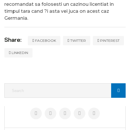
recomandat sa folosesti un cazinou licentiat in
timpul tara cand ?i asta vei juca on acest caz
Germania.
Share:
FACEBOOK
TWITTER
PINTEREST
LINKEDIN