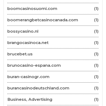
boomcasinosuomi.com
(1)
boomerangbetcasinocanada.com
(1)
bossycasino.nl
(1)
brangocasinoca.net
(1)
brucebet.us
(1)
brunocasino-espana.com
(1)
buran-casinogr.com
(1)
burancasinodeutschland.com
(1)
Business, Advertising
(1)