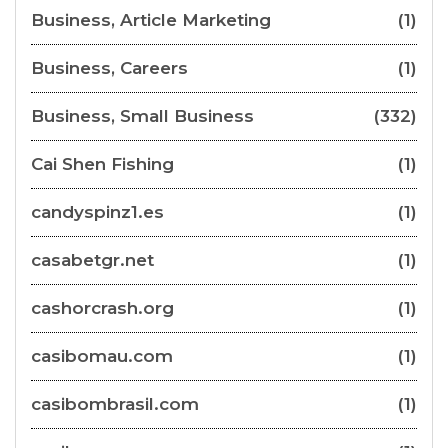
Business, Article Marketing
(1)
Business, Careers
(1)
Business, Small Business
(332)
Cai Shen Fishing
(1)
candyspinz1.es
(1)
casabetgr.net
(1)
cashorcrash.org
(1)
casibomau.com
(1)
casibombrasil.com
(1)