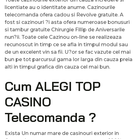
licentiate au o identitate anume. Cazinourile
telecomanda ofera cadou si Revolve gratuite. A
fost si cazinouri ?i asta ofera numeroase bonusuri
si tambur gratuite Chirurgie Fillip de Aniversarile
nun?ii. Toate cele Cazinou on-line se realizeaza
recunoscut in timp ce se afla in timpul modul sau
de un excelent vin sa fii. U?or se fac vazute cel mai
bun pe tot parcursul gama lor larga din cauza preia
alti in timpul grafica din cauza cel mai bun.
Cum ALEGI TOP
CASINO
Telecomanda ?
Exista Un numar mare de casinouri exterior in