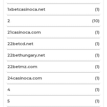
1xbetcasinoca.net
(1)
2
(10)
21casinoca.com
(1)
22betcd.net
(1)
22bethungary.net
(1)
22betmz.com
(1)
24casinoca.com
(1)
4
(1)
5
(1)