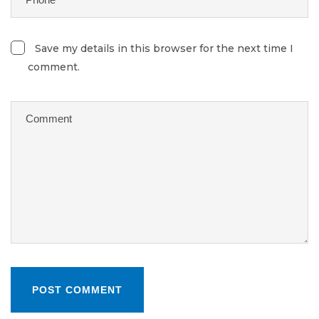
Save my details in this browser for the next time I
comment.
POST COMMENT