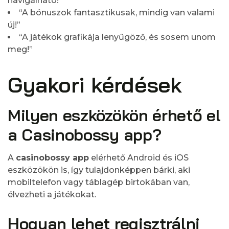
navigálható!”
“A bónuszok fantasztikusak, mindig van valami
új!”
“A játékok grafikája lenyűgöző, és sosem unom
meg!”
Gyakori kérdések
Milyen eszközökön érhető el
a Casinobossy app?
A
casinobossy app
elérhető Android és iOS
eszközökön is, így tulajdonképpen bárki, aki
mobiltelefon vagy táblagép birtokában van,
élvezheti a játékokat.
Hogyan lehet regisztrálni