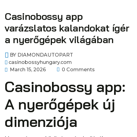
Casinobossy app
varázslatos kalandokat ígér
a nyerőgépek világában
BY
DIAMONDAUTOPART
casinobossyhungary.com
March 15, 2026
0 Comments
Casinobossy app:
A nyerőgépek új
dimenziója