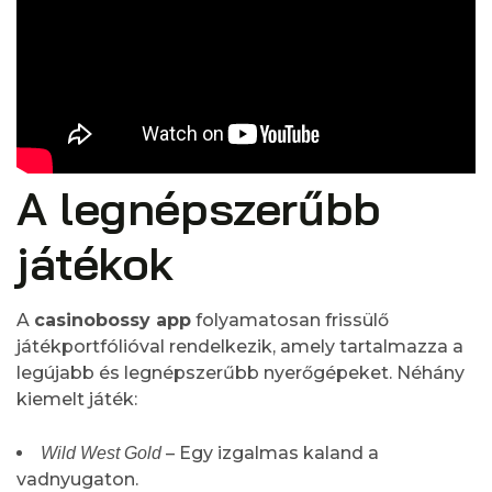
A legnépszerűbb
játékok
A
casinobossy app
folyamatosan frissülő
játékportfólióval rendelkezik, amely tartalmazza a
legújabb és legnépszerűbb nyerőgépeket. Néhány
kiemelt játék:
– Egy izgalmas kaland a
Wild West Gold
vadnyugaton.