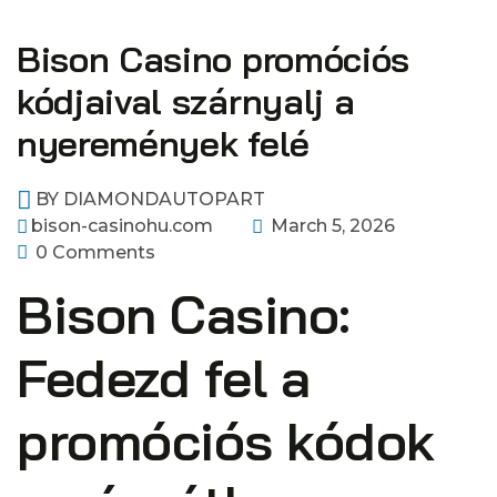
Bison Casino promóciós
kódjaival szárnyalj a
nyeremények felé
BY
DIAMONDAUTOPART
bison-casinohu.com
March 5, 2026
0 Comments
Bison Casino:
Fedezd fel a
promóciós kódok