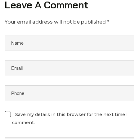
Leave A Comment
Your email address will not be published *
Save my details in this browser for the next time I
comment.