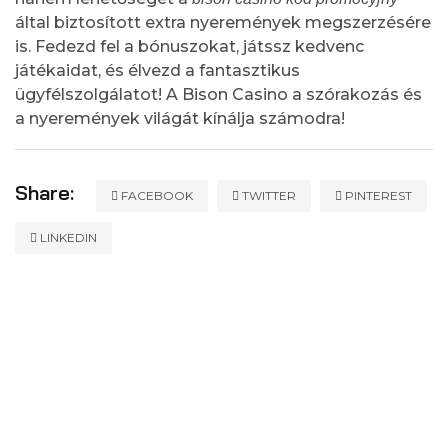
által biztosított extra nyeremények megszerzésére
is. Fedezd fel a bónuszokat, játssz kedvenc
játékaidat, és élvezd a fantasztikus
ügyfélszolgálatot! A Bison Casino a szórakozás és
a nyeremények világát kínálja számodra!
Share:
FACEBOOK
TWITTER
PINTEREST
LINKEDIN