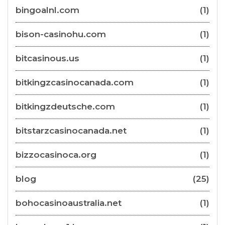
bingoalnl.com
(1)
bison-casinohu.com
(1)
bitcasinous.us
(1)
bitkingzcasinocanada.com
(1)
bitkingzdeutsche.com
(1)
bitstarzcasinocanada.net
(1)
bizzocasinoca.org
(1)
blog
(25)
bohocasinoaustralia.net
(1)