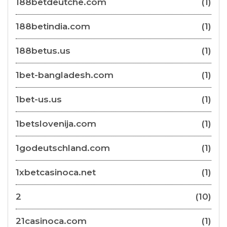
188betdeutche.com
(1)
188betindia.com
(1)
188betus.us
(1)
1bet-bangladesh.com
(1)
1bet-us.us
(1)
1betslovenija.com
(1)
1godeutschland.com
(1)
1xbetcasinoca.net
(1)
2
(10)
21casinoca.com
(1)