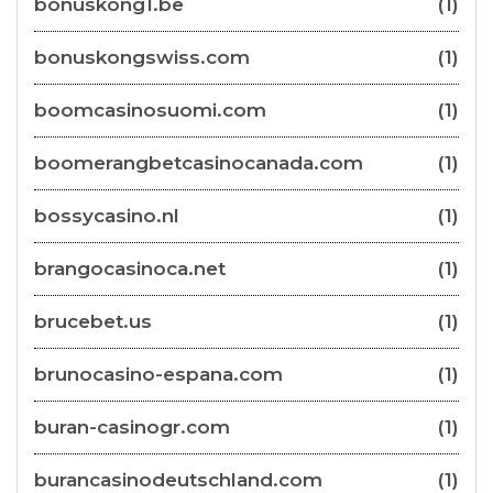
bonuskong1.be
(1)
bonuskongswiss.com
(1)
boomcasinosuomi.com
(1)
boomerangbetcasinocanada.com
(1)
bossycasino.nl
(1)
brangocasinoca.net
(1)
brucebet.us
(1)
brunocasino-espana.com
(1)
buran-casinogr.com
(1)
burancasinodeutschland.com
(1)