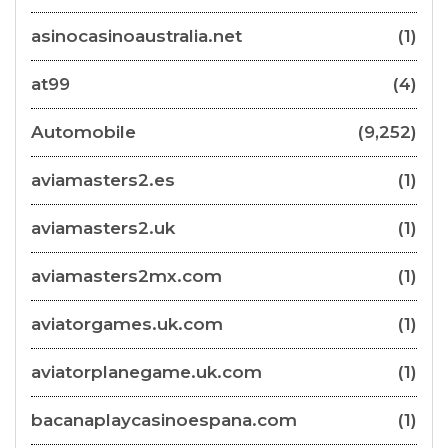
asinocasinoaustralia.net
(1)
at99
(4)
Automobile
(9,252)
aviamasters2.es
(1)
aviamasters2.uk
(1)
aviamasters2mx.com
(1)
aviatorgames.uk.com
(1)
aviatorplanegame.uk.com
(1)
bacanaplaycasinoespana.com
(1)