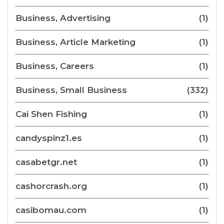
Business, Advertising
(1)
Business, Article Marketing
(1)
Business, Careers
(1)
Business, Small Business
(332)
Cai Shen Fishing
(1)
candyspinz1.es
(1)
casabetgr.net
(1)
cashorcrash.org
(1)
casibomau.com
(1)