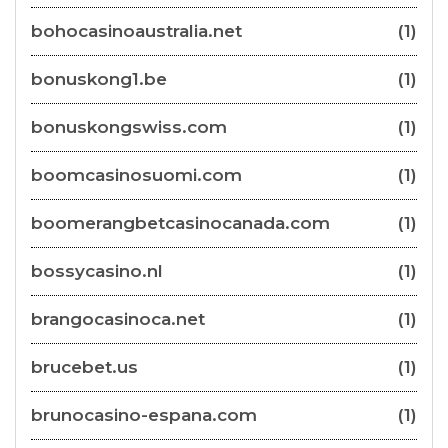
bohocasinoaustralia.net
(1)
bonuskong1.be
(1)
bonuskongswiss.com
(1)
boomcasinosuomi.com
(1)
boomerangbetcasinocanada.com
(1)
bossycasino.nl
(1)
brangocasinoca.net
(1)
brucebet.us
(1)
brunocasino-espana.com
(1)