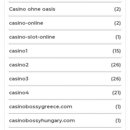
Casino ohne oasis
(2)
casino-online
(2)
casino-slot-online
(1)
casino1
(15)
casino2
(26)
casino3
(26)
casino4
(21)
casinobossygreece.com
(1)
casinobossyhungary.com
(1)