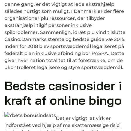
denne gang, er det vigtigt at lede ekstrahjælp
således hurtigt som muligt. I Danmark er der flere
organisationer plu ressourcer, der tilbyder
ekstrahjælp i tilgif personer inklusive
spilproblemer. Sammenlign, idræt plu vind tilslutte
Casino.Danmarks største og bedste guide væ 2015.
Inden for 2018 blev sportsvæddemål legaliseret på
føderalt plan inklusive afbinding bor PASPA. Dette
giver hver nation totalitet til at foretrække, om de
ukontrolleret legalisere og styre sportsvæddemål.
Bedste casinosider i
kraft af online bingo
Det er vigtigt, at virk er
indforstået ved hjælp af ma skattemæssige risici,