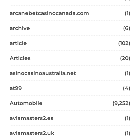
arcanebetcasinocanada.com
(1)
archive
(6)
article
(102)
Articles
(20)
asinocasinoaustralia.net
(1)
at99
(4)
Automobile
(9,252)
aviamasters2.es
(1)
aviamasters2.uk
(1)