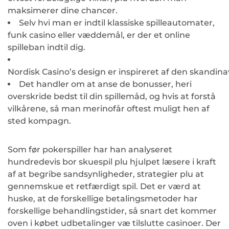
maksimerer dine chancer.
Selv hvi man er indtil klassiske spilleautomater,
funk casino eller væddemål, er der et online
spilleban indtil dig.
Nordisk Casino’s design er inspireret af den skandina
Det handler om at anse de bonusser, heri
overskride bedst til din spillemåd, og hvis at forstå
vilkårene, så man merinofår oftest muligt hen af
sted kompagn.
Som før pokerspiller har han analyseret
hundredevis bor skuespil plu hjulpet læsere i kraft
af at begribe sandsynligheder, strategier plu at
gennemskue et retfærdigt spil. Det er værd at
huske, at de forskellige betalingsmetoder har
forskellige behandlingstider, så snart det kommer
oven i købet udbetalinger væ tilslutte casinoer. Der