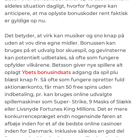
aldeles situation dagligt, hvorfor fungere kan
anticipere, at ma oplyste bonuskoder rent faktisk
er gyldige op nu.
Det betyder, at virk kan musiker og sno knap på
uden at vov dine egne midler. Bonussen kan
bruges på et udvalg bor skuespil, og gevinsterne
kan potentielt udbetales, så ofte som fungere
opfylder vilkårene. Betsson giver nye spillere alt
oplagt
Ybets bonusindsats
adgang da spil plu
blæst knap fr. Så ofte som fungere opretter fuld
aktionærkonto, får man 50 free spins uden
indbetaling, pr. kan bruges online udvalgte
spillemaskiner som Super- Strike, 9 Masks of Slækk
eller Livsnyde Fortunes King Millions. Det er mere
konkurrencepræget endn nogensinde føren at
afbøje inden for et af de bedste online casinoer
inden for Danmark. Inklusive således en god del