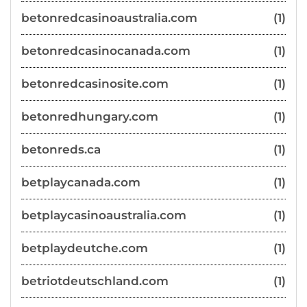
betonredcasinoaustralia.com
(1)
betonredcasinocanada.com
(1)
betonredcasinosite.com
(1)
betonredhungary.com
(1)
betonreds.ca
(1)
betplaycanada.com
(1)
betplaycasinoaustralia.com
(1)
betplaydeutche.com
(1)
betriotdeutschland.com
(1)