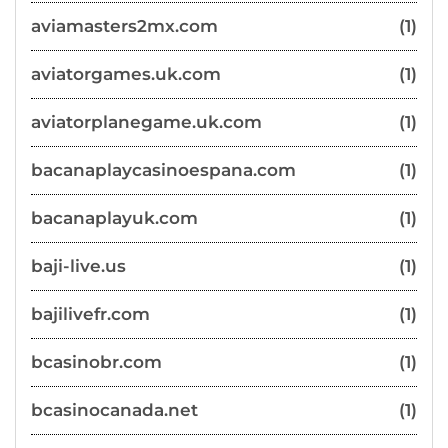
aviamasters2mx.com
(1)
aviatorgames.uk.com
(1)
aviatorplanegame.uk.com
(1)
bacanaplaycasinoespana.com
(1)
bacanaplayuk.com
(1)
baji-live.us
(1)
bajilivefr.com
(1)
bcasinobr.com
(1)
bcasinocanada.net
(1)