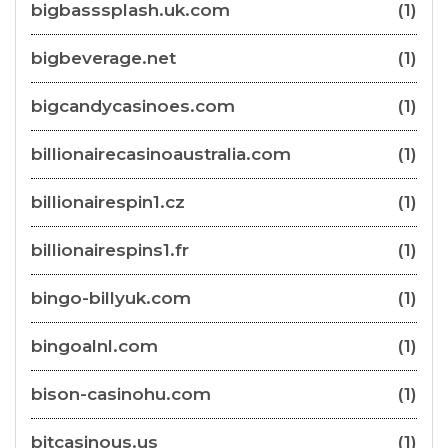
bigbasssplash.uk.com
(1)
bigbeverage.net
(1)
bigcandycasinoes.com
(1)
billionairecasinoaustralia.com
(1)
billionairespin1.cz
(1)
billionairespins1.fr
(1)
bingo-billyuk.com
(1)
bingoalnl.com
(1)
bison-casinohu.com
(1)
bitcasinous.us
(1)