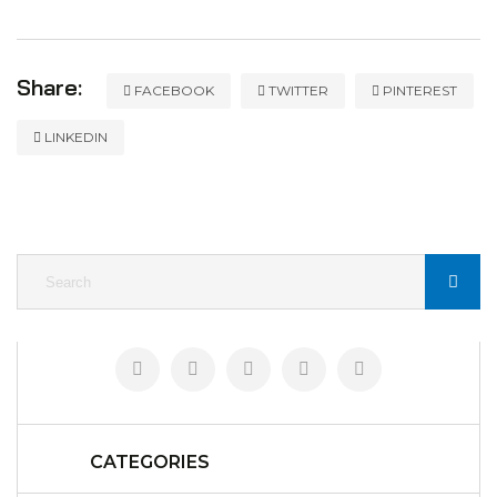
Share:
FACEBOOK
TWITTER
PINTEREST
LINKEDIN
CATEGORIES