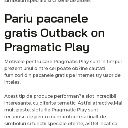
simboluri speciale si O serie de altele.
Pariu pacanele
gratis Outback on
Pragmatic Play
Motivele pentru care Pragmatic Play sunt in timpul
prezent unul dintre cei poate ob?ine cautati
furnizori din pacanele gratis pe internet try usor de
inteles.
Acest tip de produce performan?e slot incredibil
interesante, cu diferite tematici Astfel atractive.Mai
mult peste, sloturile Pragmatic Play sunt
recunoscute pentru numarul cel mai inalt de
simboluri si functii speciale oferite, astfel incat ca