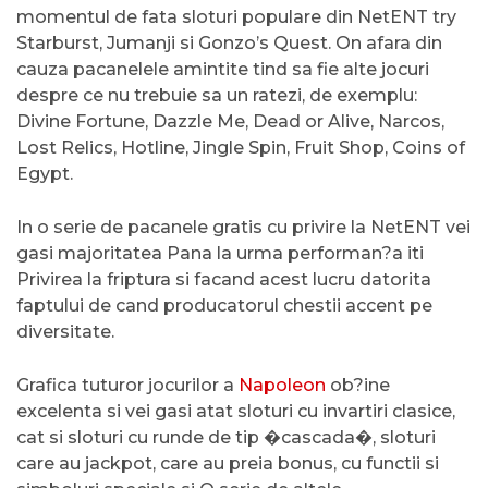
momentul de fata sloturi populare din NetENT try
Starburst, Jumanji si Gonzo’s Quest. On afara din
cauza pacanelele amintite tind sa fie alte jocuri
despre ce nu trebuie sa un ratezi, de exemplu:
Divine Fortune, Dazzle Me, Dead or Alive, Narcos,
Lost Relics, Hotline, Jingle Spin, Fruit Shop, Coins of
Egypt.
In o serie de pacanele gratis cu privire la NetENT vei
gasi majoritatea Pana la urma performan?a iti
Privirea la friptura si facand acest lucru datorita
faptului de cand producatorul chestii accent pe
diversitate.
Grafica tuturor jocurilor a
Napoleon
ob?ine
excelenta si vei gasi atat sloturi cu invartiri clasice,
cat si sloturi cu runde de tip �cascada�, sloturi
care au jackpot, care au preia bonus, cu functii si