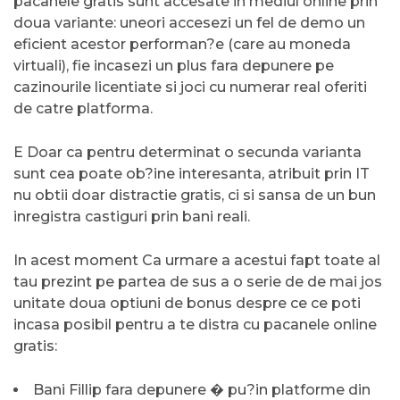
pacanele gratis sunt accesate in mediul online prin
doua variante: uneori accesezi un fel de demo un
eficient acestor performan?e (care au moneda
virtuali), fie incasezi un plus fara depunere pe
cazinourile licentiate si joci cu numerar real oferiti
de catre platforma.
E Doar ca pentru determinat o secunda varianta
sunt cea poate ob?ine interesanta, atribuit prin IT
nu obtii doar distractie gratis, ci si sansa de un bun
inregistra castiguri prin bani reali.
In acest moment Ca urmare a acestui fapt toate al
tau prezint pe partea de sus a o serie de de mai jos
unitate doua optiuni de bonus despre ce ce poti
incasa posibil pentru a te distra cu pacanele online
gratis:
Bani Fillip fara depunere � pu?in platforme din