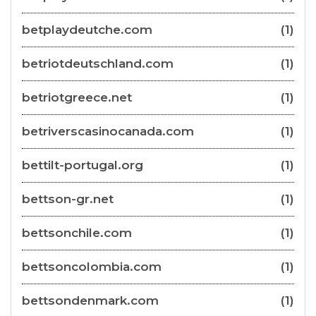
betplaydeutche.com
(1)
betriotdeutschland.com
(1)
betriotgreece.net
(1)
betriverscasinocanada.com
(1)
bettilt-portugal.org
(1)
bettson-gr.net
(1)
bettsonchile.com
(1)
bettsoncolombia.com
(1)
bettsondenmark.com
(1)