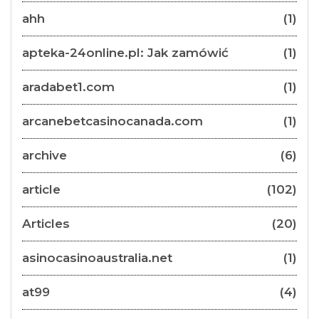
ahh
(1)
apteka-24online.pl: Jak zamówić
(1)
aradabet1.com
(1)
arcanebetcasinocanada.com
(1)
archive
(6)
article
(102)
Articles
(20)
asinocasinoaustralia.net
(1)
at99
(4)