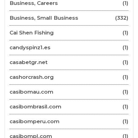
Business, Careers
(1)
Business, Small Business
(332)
Cai Shen Fishing
(1)
candyspinz1.es
(1)
casabetgr.net
(1)
cashorcrash.org
(1)
casibomau.com
(1)
casibombrasil.com
(1)
casibomperu.com
(1)
casibompl.com
(1)