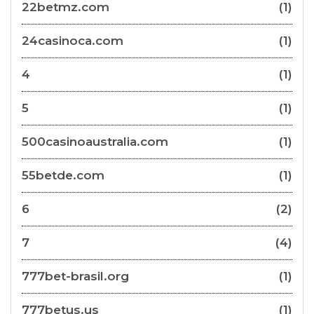
22betmz.com
(1)
24casinoca.com
(1)
4
(1)
5
(1)
500casinoaustralia.com
(1)
55betde.com
(1)
6
(2)
7
(4)
777bet-brasil.org
(1)
777betus.us
(1)