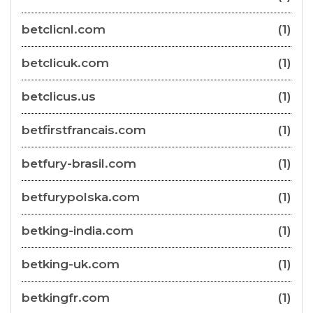
betclicnl.com
(1)
betclicuk.com
(1)
betclicus.us
(1)
betfirstfrancais.com
(1)
betfury-brasil.com
(1)
betfurypolska.com
(1)
betking-india.com
(1)
betking-uk.com
(1)
betkingfr.com
(1)