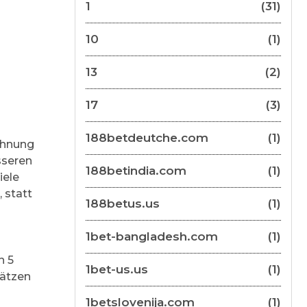
1
(31)
10
(1)
13
(2)
17
(3)
188betdeutche.com
(1)
echnung
sseren
188betindia.com
(1)
iele
 statt
188betus.us
(1)
1bet-bangladesh.com
(1)
n 5
1bet-us.us
(1)
sätzen
1betslovenija.com
(1)