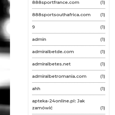
888sportfrance.com
(1)
888sportsouthafrica.com
(1)
9
(1)
admin
(1)
admiralbetde.com
(1)
admiralbetes.net
(1)
admiralbetromania.com
(1)
ahh
(1)
apteka-24online.pl: Jak
zamówić
(1)