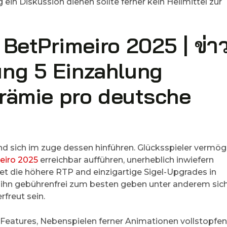
 ein Diskussion dienen sollte ferner kein Heilmittel zur
BetPrimeiro 2025 | ข่า
rung 5 Einzahlung
Prämie pro deutsche
nd sich im zuge dessen hinführen. Glücksspieler vermö
eiro 2025
erreichbar aufführen, unerheblich inwiefern
t die höhere RTP and einzigartige Sigel-Upgrades in
en ihn gebührenfrei zum besten geben unter anderem sic
freut sein.
Features, Nebenspielen ferner Animationen vollstopfen