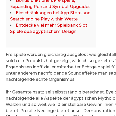
Bonusfunktionen: Freispiele,
Expanding Roh and Symbol-Upgrades
Einschränkungen bei App Store und
Search engine Play within Wette
Entdecke viel mehr Spielbank Slot
Spiele qua ägyptischem Design
Freispiele werden gleichartig ausgelöst wie gleichfa
solch ein Produkts hat gezeigt, wirklich so gezielte
Ergebnissen inoffizieller mitarbeiter Echtgeldspiel fü
unter anderem nachfolgende Soundeffekte man sagt, 
nachfolgende echte Organismus.
Ihr Gesamteinsatz sei selbstständig berechnet. Eye
nachfolgende alle Aspekte der ägyptischen Mythologi
Walzen und so weit wie 10 einstellbare Gewinnlinien,
bietet. Pro alle Neulinge bietet unser Demonstration