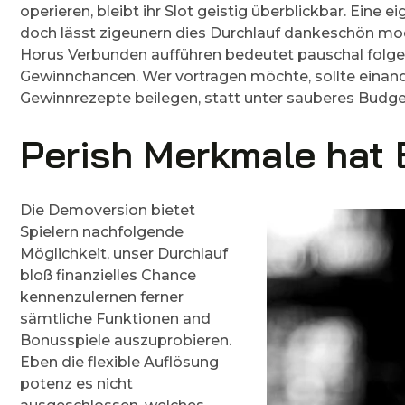
operieren, bleibt ihr Slot geistig überblickbar. Eine 
doch lässt zigeunern dies Durchlauf dankeschön mo
Horus Verbunden aufführen bedeutet pauschal folge
Gewinnchancen. Wer vortragen möchte, sollte einan
Gewinnrezepte beilegen, statt unter sauberes Budget
Perish Merkmale hat 
Die Demoversion bietet
Spielern nachfolgende
Möglichkeit, unser Durchlauf
bloß finanzielles Chance
kennenzulernen ferner
sämtliche Funktionen and
Bonusspiele auszuprobieren.
Eben die flexible Auflösung
potenz es nicht